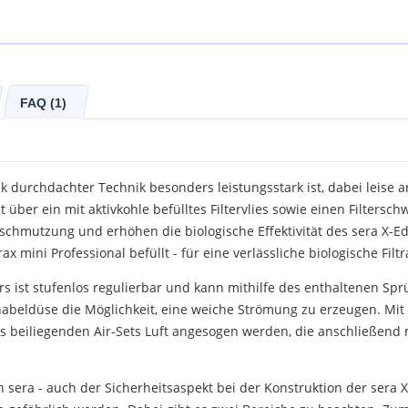
FAQ (1)
nk durchdachter Technik besonders leistungsstark ist, dabei leise 
gt über ein mit aktivkohle befülltes Filtervlies sowie einen Filters
schmutzung und erhöhen die biologische Effektivität des sera X-Edg
 mini Professional befüllt - für eine verlässliche biologische Filtr
rs ist stufenlos regulierbar und kann mithilfe des enthaltenen Spr
hnabeldüse die Möglichkeit, eine weiche Strömung zu erzeugen. Mi
es beiliegenden Air-Sets Luft angesogen werden, die anschließen
n sera - auch der Sicherheitsaspekt bei der Konstruktion der sera X-