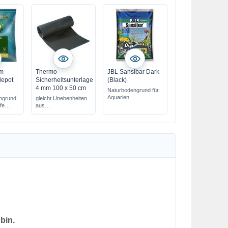
um
Thermo-
JBL Sansibar Dark
depot
Sicherheitsunterlage
(Black)
4 mm 100 x 50 cm
Naturbodengrund für
Aquarien
ngrund
gleicht Unebenheiten
fe
aus
elle
schützt vor
Wärmeverlust
endung
4 mm = extra stark !
s
bin.