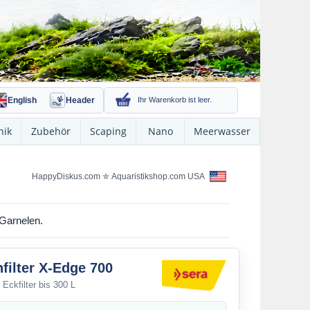
English
Header
Ihr Warenkorb ist leer.
nik
Zubehör
Scaping
Nano
Meerwasser
HappyDiskus.com
✮
Aquaristikshop.com USA
 Garnelen.
nfilter X-Edge 700
 Eckfilter bis 300 L