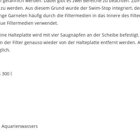
 gefährlich werden. Dabei gibt es zwei Bereiche zu beachten. Zu
zu werden. Aus diesem Grund wurde der Swim-Stop integriert, der 
Garnelen häufig durch die Filtermedien in das Innere des Filters 
ue Filtermedien verwendet.
 eine Halteplatte wird mit vier Saugnäpfen an der Scheibe befestigt
n der Filter genauso wieder von der Halteplatte entfernt werden. Al
lich.
 300 l
es Aquarienwassers