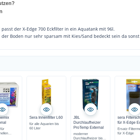
utzen?
n
passt der X-Edge 700 Eckfilter in ein Aquatank mit 96l.
 der Boden nur sehr sparsam mit Kies/Sand bedeckt sein da sonst d
nemix
Sera Innenfilter L60
JBL
sera Filter
onal
Durchlaufheizer
für X-Edge Ec
für alle Aquarien bis
ProTemp External
60 Liter
für
Ersatz-Filterm
nellen
für X-Edge
moderner
Durchlaufheizer bis