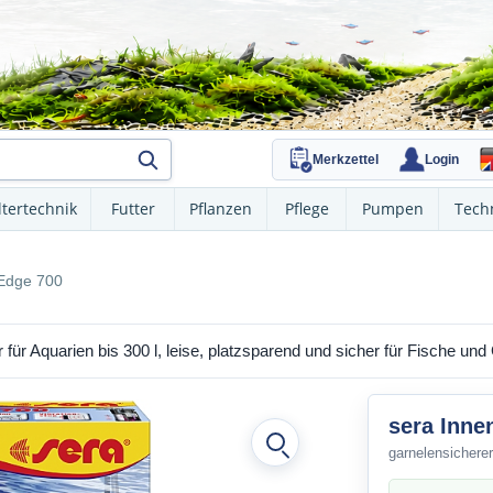
Merkzettel
Login
ltertechnik
Futter
Pflanzen
Pflege
Pumpen
Tech
-Edge 700
r für Aquarien bis 300 l, leise, platzsparend und sicher für Fische und
sera Inne
garnelensicherer