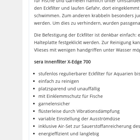
für Fische und Garnelen nämlich unter Umständen
den Eckfilter und laufen Gefahr, dort eingeklemmt 
schwimmen. Zum anderen krabbeln besonders junge 
werden. Um dies zu verhindern, wurden passgena
Die Befestigung der Eckfilter ist denkbar einfach:
Halteplatte festgeklickt werden. Zur Reinigung kan
Vlieses mit wenigen handgriffen unter Wasser mög
sera Innenfilter X-Edge 700
stufenlos regulierbarer Eckfilter für Aquarien bis
einfach zu reinigen
platzsparend und unauffällig
mit Einklemmschutz für Fische
garnelensicher
flüsterleise durch Vibrationsdämpfung
variable Einstellung der Ausströmdüse
inklusive Air-Set zur Sauerstoffanreicherung d
energieffizient und langlebig