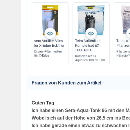
sera Vorfilter-Vlies
Tetra Außenfilter
Tropica
für X-Edge Eckfilter
Komplettset EX
Pflanzen
1000 Plus
Ersatz-Filtermedien
Pflanzens
für X-Edge
Nährstoff
Komplettset für
wird unte
Aquarien 100 bis 300 l
Bodengru
eingesetz
mit Langz
Fragen von Kunden zum Artikel:
Guten Tag
Ich habe einen Sera-Aqua-Tank 96 mit den 
Wobei sich auf der Höhe von 26,5 cm ins Be
Ich habe gerade einen etwas zu schwachen In