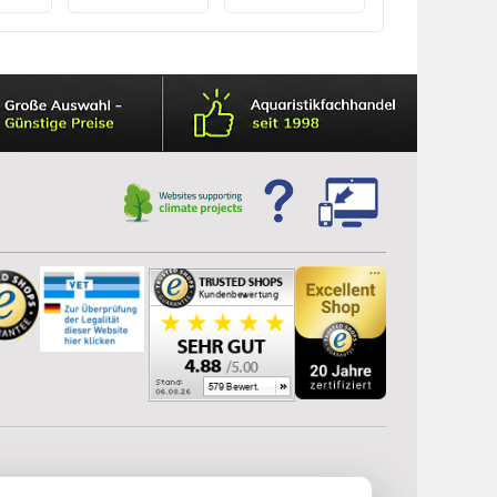
biologische Filterung
mit Spraybar &
Venturisystem