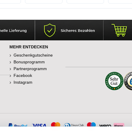
lkalinität
600 L
itraten &
sehr hohe
en
Regelgenauigkeit
passend für alle
Außenfilter
MEHR ENTDECKEN
Geschenkgutscheine
Bonusprogramm
Partnerprogramm
Facebook
Instagram