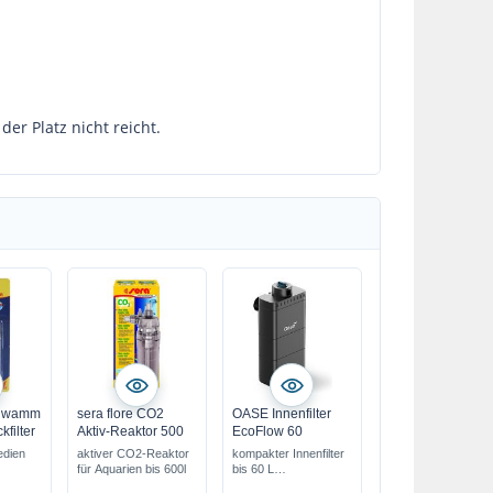
er Platz nicht reicht.
schwamm
sera flore CO2
OASE Innenfilter
kfilter
Aktiv-Reaktor 500
EcoFlow 60
edien
aktiver CO2-Reaktor
kompakter Innenfilter
für Aquarien bis 600l
bis 60 L
mechanische &