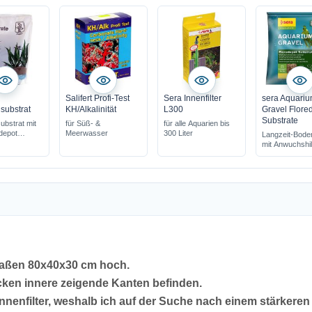
Salifert Profi-Test
Sera Innenfilter
sera Aquari
substrat
KH/Alkalinität
L300
Gravel Flore
Substrate
ubstrat mit
für Süß- &
für alle Aquarien bis
depot
Meerwasser
300 Liter
Langzeit-Bode
r dem
mit Anwuchshil
nd
förder die schn
t
Wurzelbildung
eitwirkung
ideal zur Anw
unter dem Kie
Maßen 80x40x30 cm hoch.
cken innere zeigende Kanten befinden.
nenfilter, weshalb ich auf der Suche nach einem stärkeren 