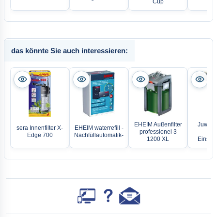
Cup
das könnte Sie auch interessieren:
EHEIM Außenfilter
Juwel M
sera Innenfilter X-
EHEIM waterrefill -
professionel 3
L
Edge 700
Nachfüllautomatik-
1200 XL
Einsatz