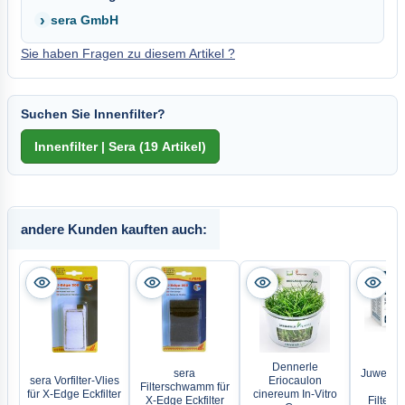
sera GmbH
Sie haben Fragen zu diesem Artikel ?
Suchen Sie Innenfilter?
andere Kunden kauften auch:
Dennerle
sera
Juwel bio
sera Vorfilter-Vlies
Eriocaulon
Filterschwamm für
O
für X-Edge Eckfilter
cinereum In-Vitro
X-Edge Eckfilter
Filter