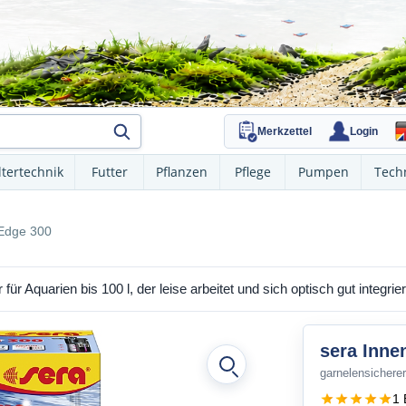
Merkzettel
Login
ltertechnik
Futter
Pflanzen
Pflege
Pumpen
Tech
-Edge 300
für Aquarien bis 100 l, der leise arbeitet und sich optisch gut integrier
sera Inne
garnelensicherer
1 