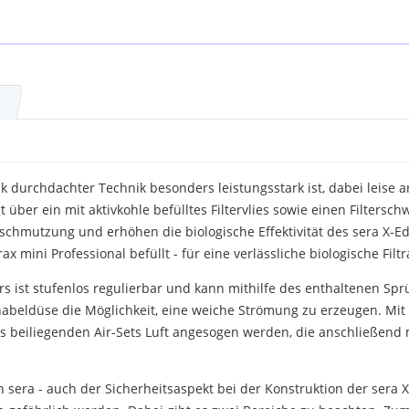
nk durchdachter Technik besonders leistungsstark ist, dabei leise 
gt über ein mit aktivkohle befülltes Filtervlies sowie einen Filters
schmutzung und erhöhen die biologische Effektivität des sera X-Edg
 mini Professional befüllt - für eine verlässliche biologische Filtr
rs ist stufenlos regulierbar und kann mithilfe des enthaltenen Spr
hnabeldüse die Möglichkeit, eine weiche Strömung zu erzeugen. Mi
es beiliegenden Air-Sets Luft angesogen werden, die anschließen
n sera - auch der Sicherheitsaspekt bei der Konstruktion der sera X-