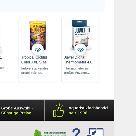
n1
Tropical Cichlid
Juwel Digital
Color XXL Size
Thermometer 4.0
ter mit
farbverstärkendes,
Thermometer mit
proteinreiches
großer Anzeige
fache
Flockenfutter
für alle Aquarien
sehr präzise
g von