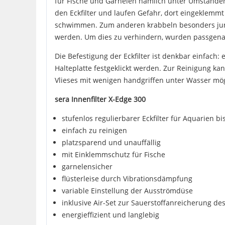
für Fische und Garnelen nämlich unter Umständen
den Eckfilter und laufen Gefahr, dort eingeklemmt 
schwimmen. Zum anderen krabbeln besonders junge 
werden. Um dies zu verhindern, wurden passgena
Die Befestigung der Eckfilter ist denkbar einfach:
Halteplatte festgeklickt werden. Zur Reinigung kan
Vlieses mit wenigen handgriffen unter Wasser mög
sera Innenfilter X-Edge 300
stufenlos regulierbarer Eckfilter für Aquarien bis
einfach zu reinigen
platzsparend und unauffällig
mit Einklemmschutz für Fische
garnelensicher
flüsterleise durch Vibrationsdämpfung
variable Einstellung der Ausströmdüse
inklusive Air-Set zur Sauerstoffanreicherung d
energieffizient und langlebig