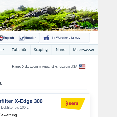
English
Header
Ihr Warenkorb ist leer.
nik
Zubehör
Scaping
Nano
Meerwasser
HappyDiskus.com
✮
Aquaristikshop.com USA
t.
nfilter X-Edge 300
 Eckfilter bis 100 L
Bewertung