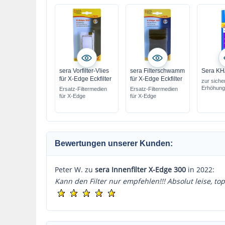
sera Vorfilter-Vlies
sera Filterschwamm
Sera KH
für X-Edge Eckfilter
für X-Edge Eckfilter
zur siche
Erhöhung
Ersatz-Filtermedien
Ersatz-Filtermedien
Wertes
für X-Edge
für X-Edge
Bewertungen unserer Kunden:
Peter W. zu
sera Innenfilter X-Edge 300
in 2022:
Kann den Filter nur empfehlen!!! Absolut leise, top