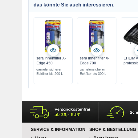
das könnte Sie auch interessieren:
sera Innenfilter X-
sera Innenfilter X-
EHEIM A
Edge 450
Edge 700
professi
garnelensicherer
garnelensicherer
Eckfilter bis 200 L
Eckfilter bis 300 L
SERVICE & INFORMATION
SHOP & BESTELLUNG