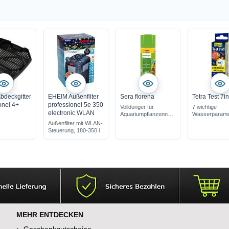
bdeckgitter
EHEIM Außenfilter
Sera florena
Tetra Test 7i
onel 4+
professionel 5e 350
Volldünger für
7 wichtige
electronic WLAN
Aquariumpflanzenn
Wasserparame
nitrat- & phosphatfrei
nur 1 Test
Außenfilter mit WLAN-
sorgt für prächtigen
schnelle & ein
Steuerung, 180-350 l
Pflanzenwuchs
Anwendung
Früherkennun
Problemen
MEHR ENTDECKEN