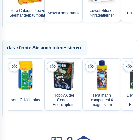
sera Catappa Leaves -
Juwel Nitrax -
Schwarztorfgranulat
Easy-Li
Seemandelbaumblätter-
Nitratentferner
das könnte Sie auch interessieren:
Hobby Alder
sera marin
Dennerl
sera GH/KH-plus
Cones -
component 6
Con
Erlenzapfen-
magnesium
Erlenz