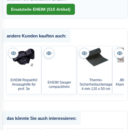
andere Kunden kauften auch:
EHEIM RepairKit
Thermo-
JBL Sa
EHEIM Sauger
Ansaughilfe für
Sicherheitsunterlage
Klammer 
compact/mini
prof. 3e
4 mm 120 x 50 cm
Rea
das könnte Sie auch interessieren: