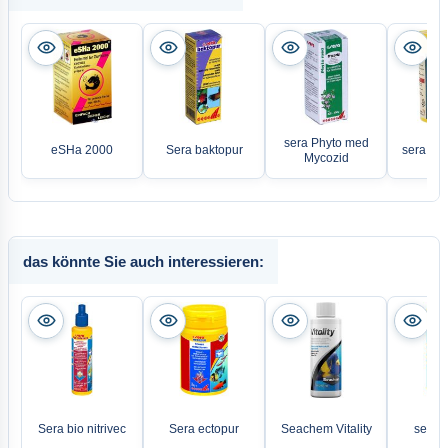
sera Phyto med
eSHa 2000
Sera baktopur
sera Ple
Mycozid
das könnte Sie auch interessieren:
Sera bio nitrivec
Sera ectopur
Seachem Vitality
sera O