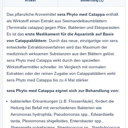
Artikel
Bewertung (1)
Das pflanzliche Arzneimittel
sera
Phyto med Catappa
enthält
als Wirkstoff einen Extrakt aus Seemandelbaumblättern
(Terminalia catappa) gegen Pilze, Bakterien und Ektoparasiten.
Es ist das
erste Medikament für die Aquaristik auf Basis
von Catappablättern
. Durch das neue, einzigartige von sera
entwickelte Extraktionsverfahren wird das Maximum der
medizinisch wirksamen Substanzen aus den Blättern gelöst.
sera Phyto med Catappa wirkt durch den speziellen
Wirkstoffvermittler schneller. Im Vergleich mit normalen
Extrakten oder der reinen Zugabe von Catappablättern wirkt
sera Phyto med Catappa bis zu 4 Mal stärker.
sera Phyto med Catappa eignet sich zur Behandlung von:
bakteriellen Erkrankungen (z.B. Flossenfäule), fördert die
Heilung bei Befall mit verschiedenen Bakterien wie
Aeromonas hydrophila, Pseudomonas spp., Edwardsiella
tarda, Plesiomonas shigelloides, Enterobacter spp.,
Shewanella putrefaciens, Streptococcus sp., Staphylococcus