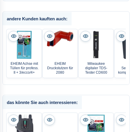
andere Kunden kauften auch:
EHEIM Achse mit
EHEIM
Milwaukee
EH
Tüllen für profess.
Druckstutzen für
digitaler TDS-
Seiten
II + 3/ecco/4+
2080
Tester CD600
komplett
das könnte Sie auch interessieren: