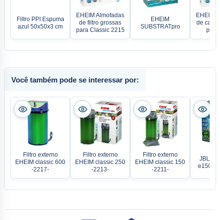
EHEIM Almofadas
EHEIM A
Filtro PPI Espuma
EHEIM
de filtro grossas
de carvã
azul 50x50x3 cm
SUBSTRATpro
para Classic 2215
para
Você também pode se interessar por:
Filtro externo
Filtro externo
Filtro externo
JBL Cris
EHEIM classic 600
EHEIM classic 250
EHEIM classic 150
e1502 g
-2217-
-2213-
-2211-