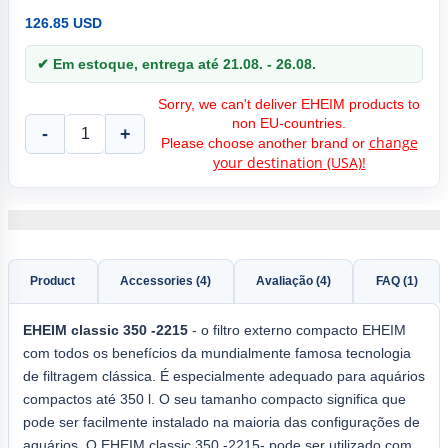
126.85 USD
✔ Em estoque, entrega até 21.08. - 26.08.
Sorry, we can't deliver EHEIM products to
non EU-countries.
-
+
change
Please choose another brand or
your destination (USA)!
Product
Accessories (4)
Avaliação (4)
FAQ (1)
EHEIM classic 350
-2215
- o filtro externo compacto EHEIM
com todos os benefícios da mundialmente famosa tecnologia
de filtragem clássica. É especialmente adequado para aquários
compactos até 350 l. O seu tamanho compacto significa que
pode ser facilmente instalado na maioria das configurações de
aquários. O EHEIM classic 350 -2215- pode ser utilizado com