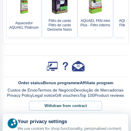
Filtro de canto
AQUAEL FAN mini
AQUAE
Aquecedor
Filtro de canto
Plus - Filtro interno
Filter 7
AQUAEL Platinum
Dennerle Nano
-
Int
Order status
Bonus programme
Affiliate program
Custos de Envio
Termos de Negócio
Devolução de Mercadorias
Privacy Policy
Legal notice
Gift vouchers
Top 100
Product reviews
Withdraw from contract
Your privacy settings
We use cookies for shop functionality, personalised content,