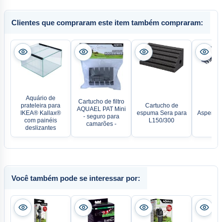
Clientes que compraram este item também compraram:
Aquário de
Cartucho de filtro
prateleira para
Cartucho de
AQUAEL PAT Mini
IKEA® Kallax®
espuma Sera para
Asperso
- seguro para
com painéis
L150/300
camarões -
deslizantes
Você também pode se interessar por: