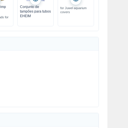
rimp
Conjunto de
for Juwel aquarium
tampões para tubos
covers
EHEIM
ads for