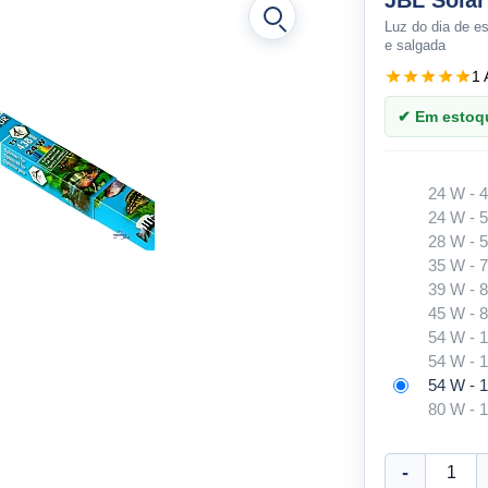
JBL Solar
Luz do dia de e
e salgada
1 
✔ Em estoque
24 W -
24 W -
28 W -
35 W -
39 W -
45 W -
54 W -
54 W -
54 W - 
80 W -