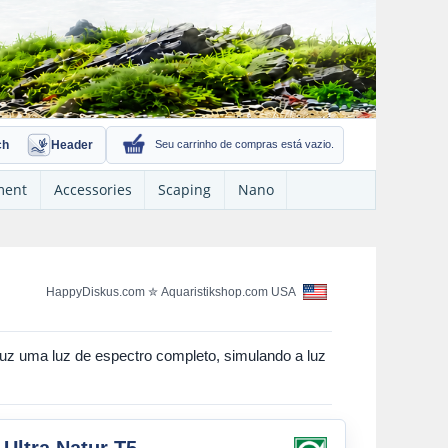
ch
Header
Seu carrinho de compras está vazio.
ment
Accessories
Scaping
Nano
HappyDiskus.com
✮
Aquaristikshop.com USA
duz uma luz de espectro completo, simulando a luz