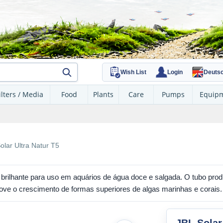
Wish List
Login
Deuts
ilters / Media
Food
Plants
Care
Pumps
Equip
olar Ultra Natur T5
 brilhante para uso em aquários de água doce e salgada. O tubo pro
ove o crescimento de formas superiores de algas marinhas e corais.