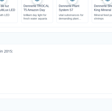
de luz
Dennerle TROCAL
Dennerle Plant
Dennerle Sh
ultiLux LED
T5 Amazon Day
System S7
King Mineral
 with LED
brilliant day light for
vital substrances for
Mineral feed p
fresh water aquaria
demanding plant
shrimps
& Nature
aquaria
s
engths
in 2015: