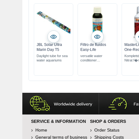
JBL Solar Ultra
Filtro de fluidos
MasterLin
Marin Day T5
Easy-Life
One-Re
Daylight tube for sea
versatile water
Komplett
water aquariums
conditioner
Nitrat f�r
water clarifier &
Pflanzen
problem solver
100% natural & very
safe
SERVICE & INFORMATION
SHOP & ORDERS
Home
Order Status
General terms of business
Shipping Costs