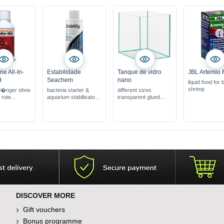
e All-In-
Estabilidade
Tanque de vidro
JBL Artemio 
d
Seachem
nano
liquid food for 
shrimp
d�nger ohne
bacteria starter &
different sizes
 rote
aquarium stabilisator
transparent glued
rapidly & safely
with or without glass
establishes bio-filter
cover
prevents "New Tank
Syndrome"
DISCOVER MORE
Gift vouchers
Bonus programme