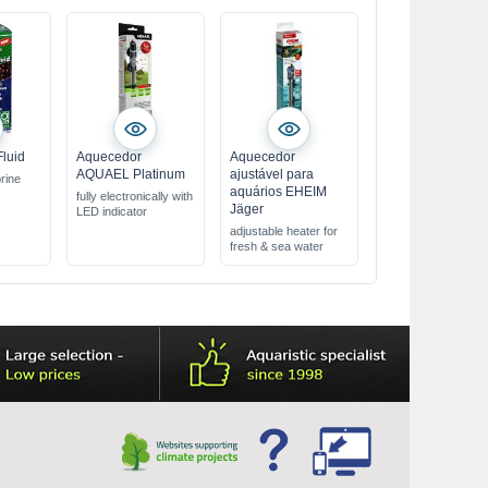
Fluid
Aquecedor
Aquecedor
AQUAEL Platinum
ajustável para
brine
aquários EHEIM
fully electronically with
Jäger
LED indicator
adjustable heater for
fresh & sea water