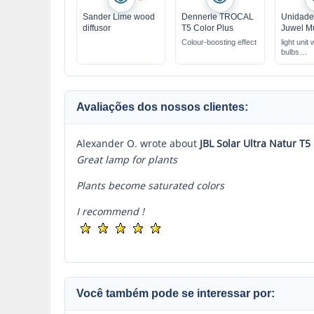
Sander Lime wood
Dennerle TROCAL
Unidade 
diffusor
T5 Color Plus
Juwel M
Colour-boosting effect
light unit
bulbs
with Day 
LED light
various l
Avaliações dos nossos clientes:
Alexander O. wrote about
JBL Solar Ultra Natur T5
Great lamp for plants
Plants become saturated colors
I recommend !
Você também pode se interessar por: