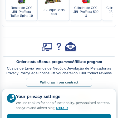
Reator de CO2
Cilindro de CO2
Cilindr
JBL AquaBasis
JBL ProFlora
JBL ProFlora 500
JBL Pr
plus
Taifun Spiral 10
U
120
Order status
Bonus programme
Affiliate program
Custos de Envio
Termos de Negócio
Devolução de Mercadorias
Privacy Policy
Legal notice
Gift vouchers
Top 100
Product reviews
Withdraw from contract
Your privacy settings
We use cookies for shop functionality, personalised content,
analytics and advertising.
Details