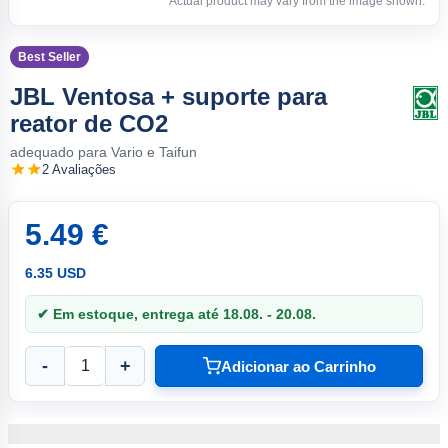
Actual product may vary from the image shown.
Best Seller
JBL Ventosa + suporte para
reator de CO2
adequado para Vario e Taifun
2 Avaliações
5.49 €
6.35 USD
✔ Em estoque, entrega até 18.08. - 20.08.
-
+
Adicionar ao Carrinho