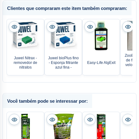
Clientes que compraram este item também compraram:
ZooBest 
Juwel Nitrax -
Juwel bioPlus fino
de filt
removedor de
- Esponja filtrante
Easy-Life AlgExit
velo 3 
nitratos
azul fina -
c
Você também pode se interessar por: