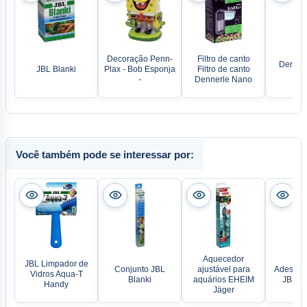
Decoração Penn-
Filtro de canto
Denner
JBL Blanki
Plax - Bob Esponja
Filtro de canto
Eli
-
Dennerle Nano
Você também pode se interessar por:
Aquecedor
JBL Limpador de
Conjunto JBL
ajustável para
Adesivo 
Vidros Aqua-T
Blanki
aquários EHEIM
JBL Pr
Handy
Jäger