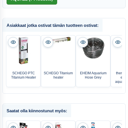
Asiakkaat jotka ostivat tämän tuotteen ostivat:
EH
SCHEGO PTC
SCHEGO Titanium
EHEIM Aquarium
thermoc
Titanium Heater
heater
Hose Grey
elect
aquariu
Saatat olla kiinnostunut myös: