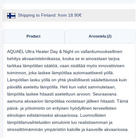
Shipping to Finland: from 18.90€
Product
Arvostelu (2)
AQUAEL Ultra Heater Day & Night on vallankumouksellinen
kehitys akvaariotekniikassa, koska se ei ainoastaan tarjoa
tarkkaa lämpötilan säätöä, vaan sisältää myös innovatiivisen
toiminnon, joka laskee lämpötilaa automaattisesti yöllä.
Lämpötilan lasku yöllä on yhtä yksilöllisesti säädettävissä kuin
päivällä asetettu lämpötila. Heti kun valot sammutetaan,
lämpötila laskee hitaasti asetettuun arvoon. Seuraavana
aamuna akvaarion lämpötilaa nostetaan jälleen hitaasti. Tämä
päivä- ja yötoiminto on erityisen hyödyllinen terveellisten
elinolojen edistämiseksi akvaariossa. Luonnollisten
lämpötilanvaihteluiden simulointi luo realistisemman ja
stressittömämmän ympäristön kaloille ja kasveille akvaariossa.