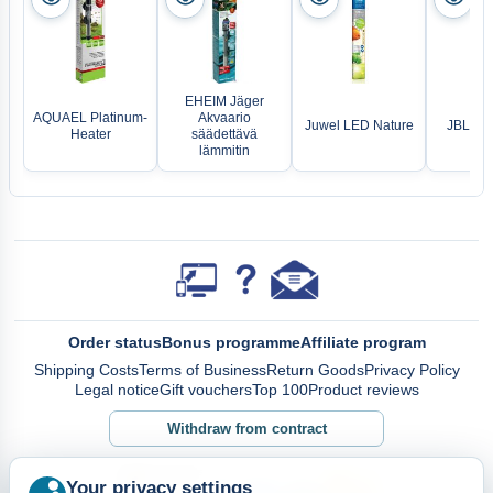
EHEIM Jäger
AQUAEL Platinum-
Akvaario
Juwel LED Nature
JBL Pr
Heater
säädettävä
lämmitin
Order status
Bonus programme
Affiliate program
Shipping Costs
Terms of Business
Return Goods
Privacy Policy
Legal notice
Gift vouchers
Top 100
Product reviews
Withdraw from contract
Your privacy settings