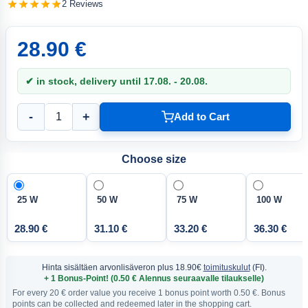
2 Reviews
28.90 €
✔ in stock, delivery until 17.08. - 20.08.
-
+
Add to Cart
Choose size
25 W
50 W
75 W
100 W
28.90 €
31.10 €
33.20 €
36.30 €
Hinta sisältäen arvonlisäveron
plus 18.90€
toimituskulut
(FI).
+ 1 Bonus-Point! (0.50 € Alennus seuraavalle tilaukselle)
For every 20 € order value you receive 1 bonus point worth 0.50 €. Bonus
points can be collected and redeemed later in the shopping cart.