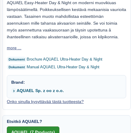
AQUAEL Easy-Heater Day & Night on moderni muovikiuas
lämpösäätimellä. Poikkeuksellisen kestävä mekaanisia vaurioita
vastaan. Tasainen muoto mahdollistaa esteettömän
asennuksen mille tahansa akvaarion seinälle. Se voi toimia
myös asennettuna vaakasuoraan ja täysin upotettuna â
ihanteellinen ratkaisu akvaterraarioille, joissa on kilpikonnia.
more ...
Brochure AQUAEL Ultra-Heater Day & Night
Manual AQUAEL Ultra-Heater Day & Night
Brand:
AQUAEL Sp. z oo z o.o.
Onko sinulla kysyttävää tästä tuotteesta?
Etsitkö AQUAEL?