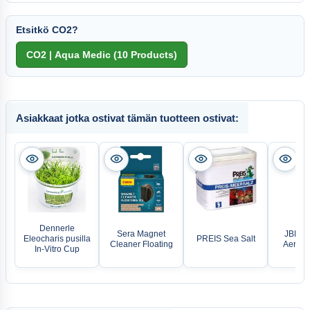
Etsitkö CO2?
Asiakkaat jotka ostivat tämän tuotteen ostivat:
Dennerle
Sera Magnet
JBL Pr
Eleocharis pusilla
PREIS Sea Salt
Cleaner Floating
Aeras 
In-Vitro Cup