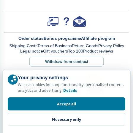
Order status
Bonus programme
Affiliate program
Shipping Costs
Terms of Business
Return Goods
Privacy Policy
Legal notice
Gift vouchers
Top 100
Product reviews
Withdraw from contract
Your privacy settings
We use cookies for shop functionality, personalised content,
analytics and advertising.
Details
Accept all
Necessary only