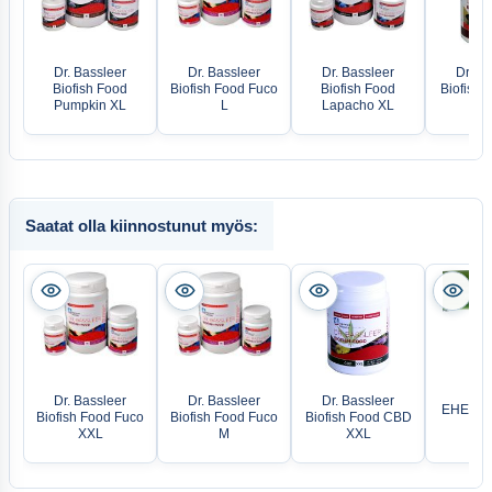
Dr. Bassleer
Dr. Bassleer
Dr. Bassleer
Dr. Ba
Biofish Food
Biofish Food Fuco
Biofish Food
Biofish 
Pumpkin XL
L
Lapacho XL
X
Saatat olla kiinnostunut myös:
Dr. Bassleer
Dr. Bassleer
Dr. Bassleer
EHEIM a
Biofish Food Fuco
Biofish Food Fuco
Biofish Food CBD
ho
XXL
M
XXL