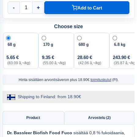
-
+
Add to Cart
Choose size
68 g
170 g
680 g
6.8 kg
5.65 €
9.35 €
28.60 €
243.90 €
(83.09 â‚¬/kg)
(55.00 â‚¬/kg)
(42.06 â‚¬/kg)
(35.87 â‚¬/kg
Hinta sisältäen arvonlisäveron
plus 18.90€
toimituskulut
(FI).
Shipping to Finland: from 18.90€
Product
Arvostelu (2)
Dr.
Bassleer Biofish Food Fuco
sisältää 0,8 % fukoidaania,