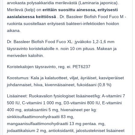
arvokasta polysakkaridia merilevästä (Laminaria japonica).
Merilevä (kelp) on
erittäin suosittu ainesosa, erityisesti
aasialaisessa keittiössä
. Dr. Bassleer Biofish Food Fuco M -
ruokinta suositellaan erityisesti bakteeri-infektioiden hoidon
aikana.
Dr. Bassleer Biofish Food Fuco XL: jyväkoko 1,2-1,6 mm
täysravinto koristekaloille n. noin 10 cm pituus. Makean ja
meriveden kaloihin.
Koristekalojen täysravinto, reg. ei. PET6237
Koostumus: Kala ja kalatuotteet, viljat, äyriäiset, kasviperäiset
johdannaiset, hiiva, kivennäisaineet, fukoidaani (0,8 %)
Lisäaineet: Ruokavalion fysiologiset lisäaineet/kg: A-vitamiini 7
500 IU, C-vitamiini 1 000 mg, D3-vitamiini 800 IU, E-vitamiini
400 mg, astaksantiini 5 mg, hivenaineet per kg:
sinkkisulfaattimonohydraatti 83 mg,
mangaanisulfaattimonohydraatti 13 mg pentaa. mg,
jodaattikalsium 2 mg, antioksidantit, jalostustekniset lisäaineet