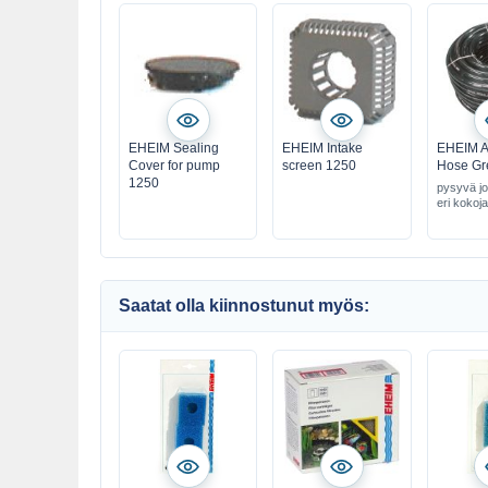
EHEIM Sealing
EHEIM Intake
EHEIM A
Cover for pump
screen 1250
Hose Gr
1250
pysyvä jo
eri kokoja
Saatat olla kiinnostunut myös: