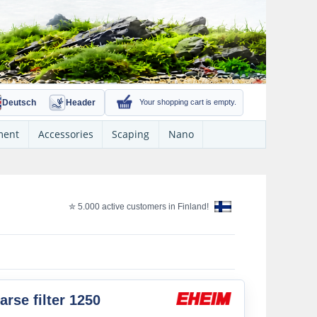
Deutsch
Header
Your shopping cart is empty.
ment
Accessories
Scaping
Nano
✮ 5.000 active customers in Finland!
rse filter 1250