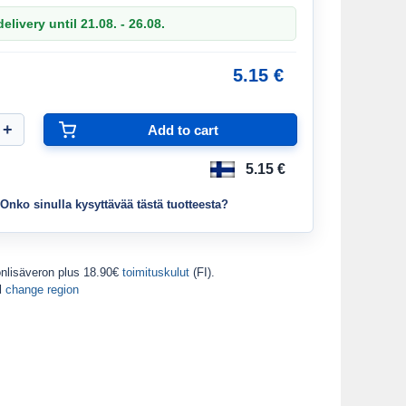
elivery until 21.08. - 26.08.
5.15 €
5.15 €
Onko sinulla kysyttävää tästä tuotteesta?
onlisäveron
plus 18.90€
toimituskulut
(FI).
d
change region