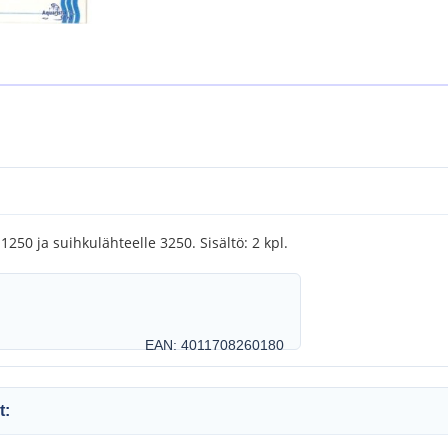
50 ja suihkulähteelle 3250. Sisältö: 2 kpl.
EAN: 4011708260180
t: