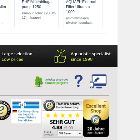
EHEIM centrifugal
AQUAEL External
slim
pump 1250
Filter Ultramax
1000
Pumpun teho: 1200 l/h
17 m kaapeli
ammattimainen
ulkoinen suodatin
a
monilla yksityiskohdilla
akvaarioille 100-300L
energiaa säästävä
hiljainen