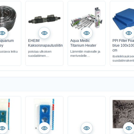
quarium
EHEIM
Aqua Medic
PPI Filter F
ey
Kaksoisnapautusliitin
Titanium Heater
blue 100x10
cm
ustava letku
poistaa ulkoisen
Lämmitin makealle ja
suodattimen
merivedelle
itseleikkauksee
vedenkierrosta
rikkoutumaton ja
suodatinraken
merivedenkestävä
ylikuumenemis- ja
kuivakäyntisuoja