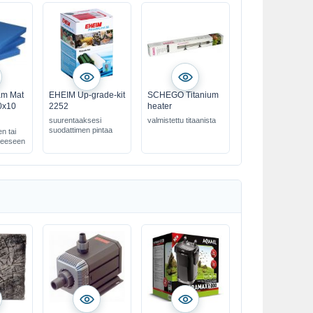
oam Mat
EHEIM Up-grade-kit
SCHEGO Titanium
0x10
2252
heater
suurentaaksesi
valmistettu titaanista
suodattimen pintaa
n tai
teeseen