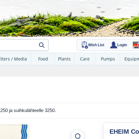
Wish List
Login
ilters / Media
Food
Plants
Care
Pumps
Equip
0 ja suihkulähteelle 3250.
EHEIM Coa