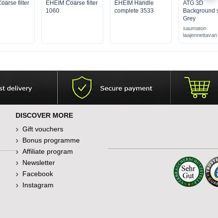
arse filter
EHEIM Coarse filter
EHEIM Handle
ATG 3D
1060
complete 3533
Background 
Grey
saumaton
laajennettavan
moduulin taust
DISCOVER MORE
Gift vouchers
Bonus programme
Affiliate program
Newsletter
Facebook
Instagram