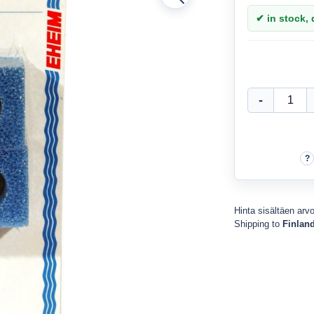
✔ in stock, d
Hinta sisältäen arv
Shipping to
Finlan