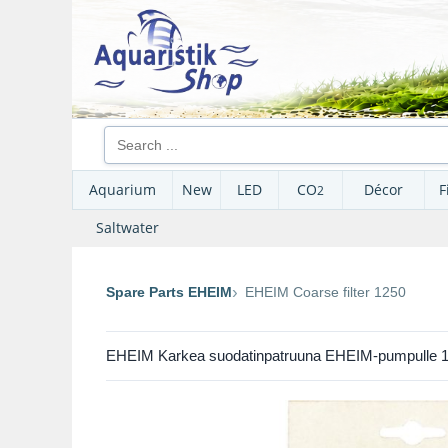
Aquarium
New
LED
CO
Décor
F
2
Saltwater
Spare Parts EHEIM
EHEIM Coarse filter 1250
EHEIM Karkea suodatinpatruuna EHEIM-pumpulle 125