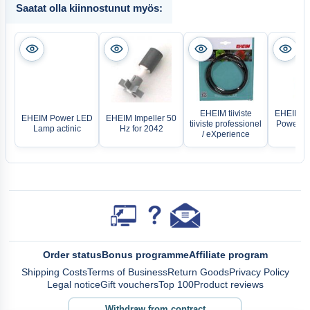
Saatat olla kiinnostunut myös:
EHEIM tiiviste
EHEIM P
EHEIM Power LED
EHEIM Impeller 50
tiiviste professionel
Power su
Lamp actinic
Hz for 2042
/ eXperience
Order status
Bonus programme
Affiliate program
Shipping Costs
Terms of Business
Return Goods
Privacy Policy
Legal notice
Gift vouchers
Top 100
Product reviews
Withdraw from contract