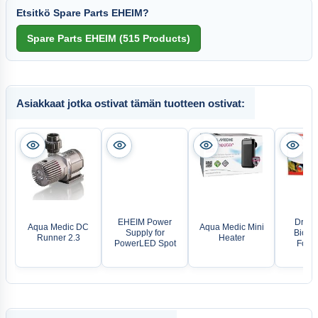
Etsitkö Spare Parts EHEIM?
Asiakkaat jotka ostivat tämän tuotteen ostivat:
EHEIM Power
Dr. Ba
Aqua Medic DC
Aqua Medic Mini
Supply for
Biofis
Runner 2.3
Heater
PowerLED Spot
Food