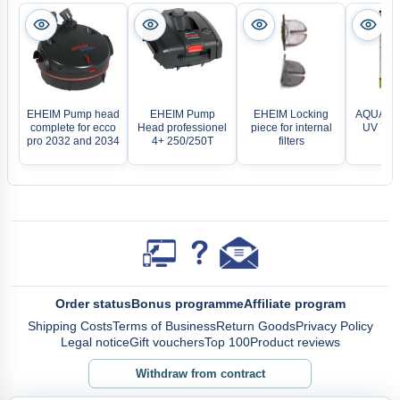
EHEIM Pump head
EHEIM Pump
EHEIM Locking
AQUAEL U
complete for ecco
Head professionel
piece for internal
UV 750 
pro 2032 and 2034
4+ 250/250T
filters
fil
Order status
Bonus programme
Affiliate program
Shipping Costs
Terms of Business
Return Goods
Privacy Policy
Legal notice
Gift vouchers
Top 100
Product reviews
Withdraw from contract