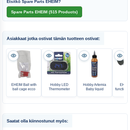
Etsitkö Spare Parts EHEIM?
Asiakkaat jotka ostivat tämän tuotteen ostivat:
EHEIM Ball with
Hobby LED
Hobby Artemia
EHEIM 
ball cage ecco
Thermometer
Baby liquid
function 
Saatat olla kiinnostunut myös: