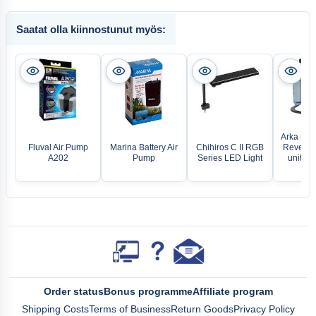
Saatat olla kiinnostunut myös:
Arka my
Fluval Air Pump
Marina Battery Air
Chihiros C II RGB
Reverse
A202
Pump
Series LED Light
unit - u
l/
Order status
Bonus programme
Affiliate program
Shipping Costs
Terms of Business
Return Goods
Privacy Policy