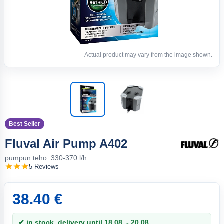
Actual product may vary from the image shown.
Best Seller
Fluval Air Pump A402
pumpun teho: 330-370 l/h
5 Reviews
38.40 €
✔ in stock, delivery until 18.08. - 20.08.