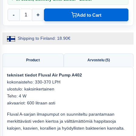
-
+
Add to Cart
Shipping to Finland: 18.90€
Product
Arvostelu (5)
tekniset tiedot
Fluval
Air Pump A402
kokonaisteho: 330-370 LPH
ulostulo: kaksinkertainen
Teho: 4 W
akvaariot: 600 litraan asti
Fluval A-sarjan ilmapumput on suunniteltu parantamaan
merkittävästi veden kiertoa ja välttämättömiä happitasoja
kalojen, kasvien, korallien ja hyödyllisten bakteerien kannalta.