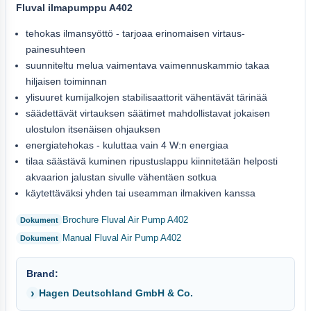
Fluval ilmapumppu A402
tehokas ilmansyöttö - tarjoaa erinomaisen virtaus-
painesuhteen
suunniteltu melua vaimentava vaimennuskammio takaa
hiljaisen toiminnan
ylisuuret kumijalkojen stabilisaattorit vähentävät tärinää
säädettävät virtauksen säätimet mahdollistavat jokaisen
ulostulon itsenäisen ohjauksen
energiatehokas - kuluttaa vain 4 W:n energiaa
tilaa säästävä kuminen ripustuslappu kiinnitetään helposti
akvaarion jalustan sivulle vähentäen sotkua
käytettäväksi yhden tai useamman ilmakiven kanssa
Brochure Fluval Air Pump A402
Manual Fluval Air Pump A402
Brand:
Hagen Deutschland GmbH & Co.