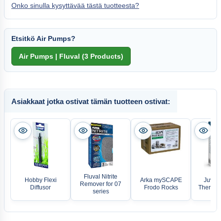
Onko sinulla kysyttävää tästä tuotteesta?
Etsitkö Air Pumps?
Asiakkaat jotka ostivat tämän tuotteen ostivat:
Fluval Nitrite
Hobby Flexi
Arka mySCAPE
Juwel 
Remover for 07
Diffusor
Frodo Rocks
Thermom
series