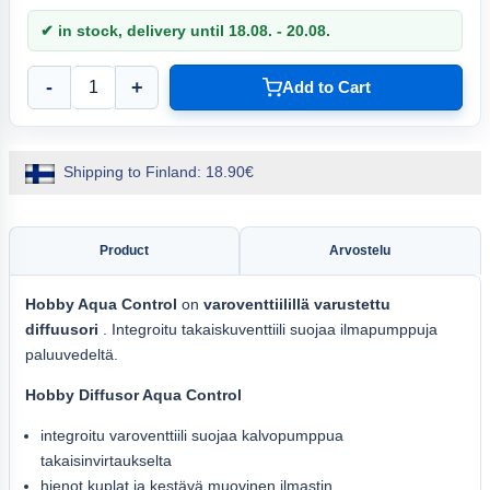
✔ in stock, delivery until 18.08. - 20.08.
-
+
Add to Cart
Shipping to Finland: 18.90€
Product
Arvostelu
Hobby Aqua
Control
on
varoventtiilillä varustettu
diffuusori
. Integroitu takaiskuventtiili suojaa ilmapumppuja
paluuvedeltä.
Hobby Diffusor Aqua Control
integroitu varoventtiili suojaa kalvopumppua
takaisinvirtaukselta
hienot kuplat ja kestävä muovinen ilmastin