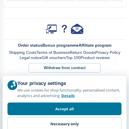
Order status
Bonus programme
Affiliate program
Shipping Costs
Terms of Business
Return Goods
Privacy Policy
Legal notice
Gift vouchers
Top 100
Product reviews
Withdraw from contract
Your privacy settings
We use cookies for shop functionality, personalised content,
analytics and advertising.
Details
Accept all
Necessary only