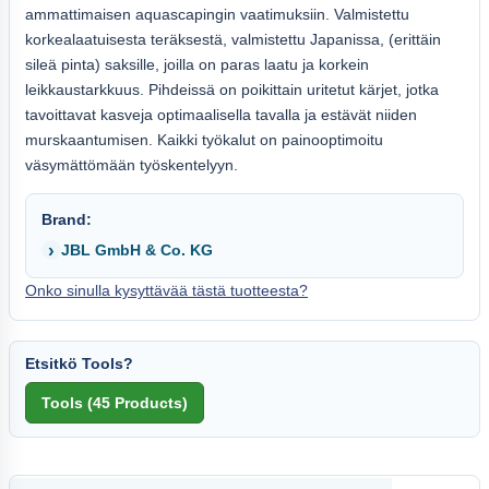
ammattimaisen aquascapingin vaatimuksiin. Valmistettu
korkealaatuisesta teräksestä, valmistettu Japanissa, (erittäin
sileä pinta) saksille, joilla on paras laatu ja korkein
leikkaustarkkuus. Pihdeissä on poikittain uritetut kärjet, jotka
tavoittavat kasveja optimaalisella tavalla ja estävät niiden
murskaantumisen. Kaikki työkalut on painooptimoitu
väsymättömään työskentelyyn.
Brand:
JBL GmbH & Co. KG
Onko sinulla kysyttävää tästä tuotteesta?
Etsitkö Tools?