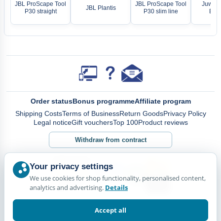
JBL ProScape Tool
JBL ProScape Tool
Juwel I
JBL Plantis
P30 straight
P30 slim line
Ecco
Order status
Bonus programme
Affiliate program
Shipping Costs
Terms of Business
Return Goods
Privacy Policy
Legal notice
Gift vouchers
Top 100
Product reviews
Withdraw from contract
Your privacy settings
We use cookies for shop functionality, personalised content,
analytics and advertising.
Details
Accept all