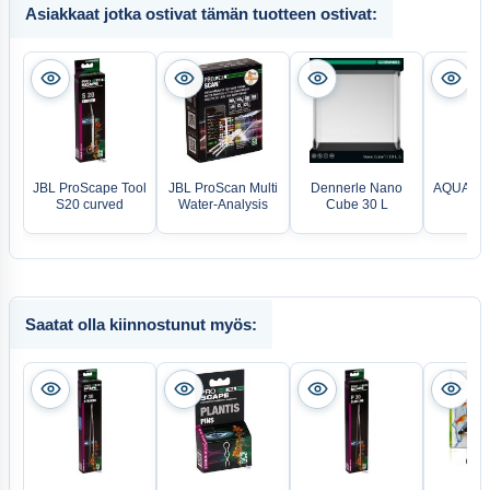
Asiakkaat jotka ostivat tämän tuotteen ostivat:
JBL ProScape Tool
JBL ProScan Multi
Dennerle Nano
AQUAEL P
S20 curved
Water-Analysis
Cube 30 L
Hea
Saatat olla kiinnostunut myös: