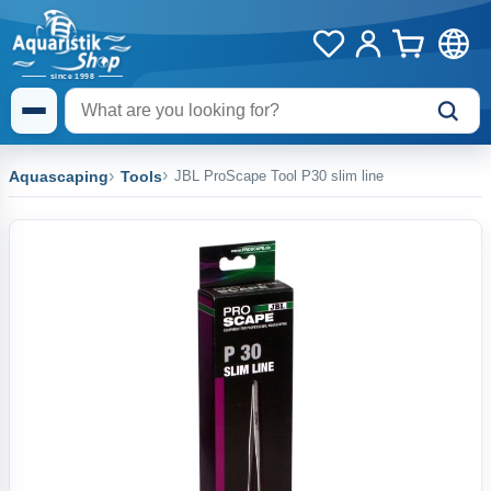
Aquascaping
Tools
JBL ProScape Tool P30 slim line