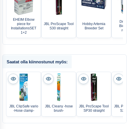
EHEIM Elbow
Dr. Ba
piece for
JBL ProScape Tool
Hobby Artemia
Biofis
InstallationsSET
S30 straight
Breeder Set
regu
1+2
Saatat olla kiinnostunut myös:
JBL ClipSafe vario
JBL Cleany -hose
JBL ProScape Tool
JBL ProS
-Hose clamp-
brush-
SP30 straight
S20 c