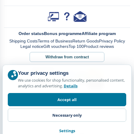
Order status
Bonus programme
Affiliate program
Shipping Costs
Terms of Business
Return Goods
Privacy Policy
Legal notice
Gift vouchers
Top 100
Product reviews
Withdraw from contract
Your privacy settings
We use cookies for shop functionality, personalised content,
analytics and advertising.
Details
Accept all
Necessary only
Settings
© Happy Diskus - e.Kfr. 2026. All rights reserved.