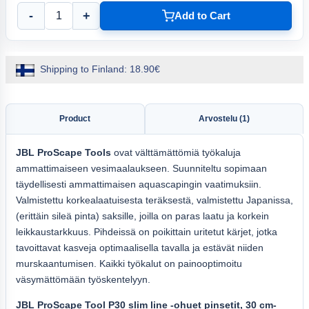
-
+
Add to Cart
Shipping to Finland: 18.90€
Product
Arvostelu (1)
JBL ProScape Tools
ovat välttämättömiä työkaluja
ammattimaiseen vesimaalaukseen. Suunniteltu sopimaan
täydellisesti ammattimaisen aquascapingin vaatimuksiin.
Valmistettu korkealaatuisesta teräksestä, valmistettu Japanissa,
(erittäin sileä pinta) saksille, joilla on paras laatu ja korkein
leikkaustarkkuus. Pihdeissä on poikittain uritetut kärjet, jotka
tavoittavat kasveja optimaalisella tavalla ja estävät niiden
murskaantumisen. Kaikki työkalut on painooptimoitu
väsymättömään työskentelyyn.
JBL ProScape Tool P30 slim line -ohuet pinsetit, 30 cm-