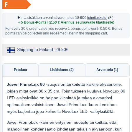
Hinta sisältäen arvonlisäveron
plus 18.90€
toimituskulut
(FI).
+ 5 Bonus-Points! (2.50 € Alennus seuraavalle tilaukselle)
For every 20 € order value you receive 1 bonus point worth 0.50 €. Bonus
points can be collected and redeemed later in the shopping cart.
Shipping to Finland: 29.90€
Product
Lisälaitteet (4)
Arvostelu (1)
Juwel PrimoLux 80
-suojus on tarkoitettu kaikille akvaarioille,
joiden mitat ovat 80 x 35 cm. Toimitukseen kuuluva NovoLux 80
LED -valoyksikkö on helppo kiinnittää ja takaa akvaariosi
optimaalisen valaistuksen. Juwel PrimoLux -kuoret voidaan
myös laajentaa jopa kolmella NovoLux LED -valoyksiköllä.
Juwel PromoLux -kannen erityinen muotoilu tarkoittaa, että
mahdollinen kondensaatio johdetaan takaisin akvaarioon, kun