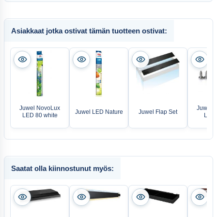
Asiakkaat jotka ostivat tämän tuotteen ostivat:
Juwel NovoLux
Juwel 
Juwel LED Nature
Juwel Flap Set
LED 80 white
LED 
Saatat olla kiinnostunut myös: