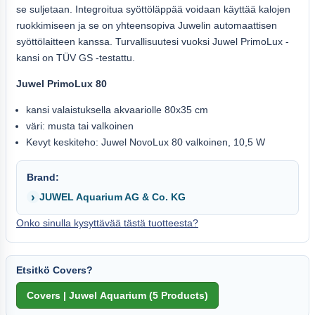
se suljetaan. Integroitua syöttöläppää voidaan käyttää kalojen
ruokkimiseen ja se on yhteensopiva Juwelin automaattisen
syöttölaitteen kanssa. Turvallisuutesi vuoksi Juwel PrimoLux -
kansi on TÜV GS -testattu.
Juwel PrimoLux 80
kansi valaistuksella akvaariolle 80x35 cm
väri: musta tai valkoinen
Kevyt keskiteho: Juwel NovoLux 80 valkoinen, 10,5 W
Brand:
JUWEL Aquarium AG & Co. KG
Onko sinulla kysyttävää tästä tuotteesta?
Etsitkö Covers?