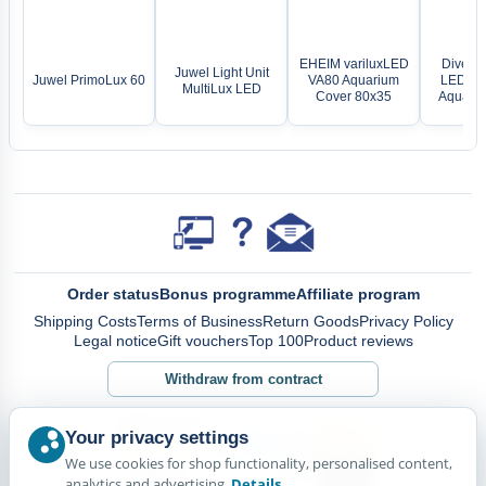
EHEIM variluxLED
Diversa
Juwel Light Unit
Juwel PrimoLux 60
VA80 Aquarium
LED Al
MultiLux LED
Cover 80x35
Aquariu
Order status
Bonus programme
Affiliate program
Shipping Costs
Terms of Business
Return Goods
Privacy Policy
Legal notice
Gift vouchers
Top 100
Product reviews
Withdraw from contract
Your privacy settings
We use cookies for shop functionality, personalised content,
analytics and advertising.
Details