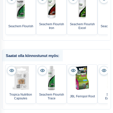
Seachem Flourish
Seachem Flourish
Seachem Flourish
Seachem 
Iron
Excel
Saatat olla kiinnostunut myös:
Tropica Nutrition
Seachem Flourish
Sea
JBL Ferropol Root
Capsules
Trace
Equil