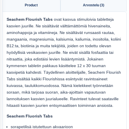
Product
Arvostelu (3)
Seachem Flourish Tabs
ovat kasvua stimuloivia tabletteja
kasvien juurille. Ne sisältävät välttämättömiä hivenaineita,
aminohappoja ja vitamiineja. Ne sisältävät runsaasti rautaa,
mangaania, magnesiumia, kalsiumia, kaliumia, inositolia, koliini
B12:ta, biotiinia ja muita tekijöitä, joiden on todettu olevan
hyödyllisiä vesikasvien juurille. Ne eivät sisällä fosfaattia tai
nitraattia, joka edistäisi levien lisääntymistä. Jokainen
kymmenen tabletin pakkaus käsittelee 12 x 30 tuuman
kasvipetiä kahdesti. Täydellinen aloittelijalle, Seachem Flourish
Tabs sisältää kaikki Flourishissa esiintyvät ravintoaineet
kuivassa, taulukkomuodossa. Nämä kielekkeet työnnetään
soraan, mikä tarjoaa suoran, aika-ajoittain vapautuvan
lannoituksen kasvien juurialueelle. Ravinteet tulevat saataville
hitaasti kasvien juurien entsymaattisen toiminnan ansiosta.
Seachem Fluorish Tabs
sorapetilisä istutettuun akvaarioon