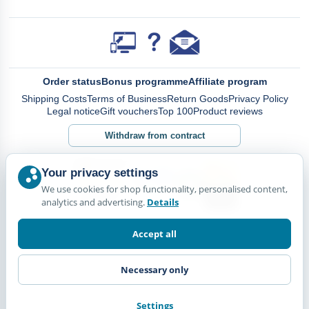
Order status
Bonus programme
Affiliate program
Shipping Costs
Terms of Business
Return Goods
Privacy Policy
Legal notice
Gift vouchers
Top 100
Product reviews
Withdraw from contract
Your privacy settings
We use cookies for shop functionality, personalised content,
analytics and advertising.
Details
Accept all
Necessary only
Settings