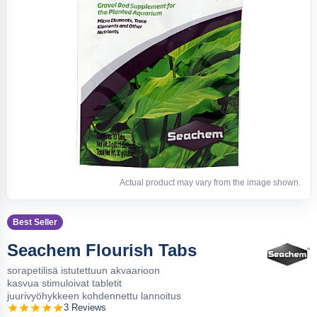
Actual product may vary from the image shown.
Best Seller
Seachem Flourish Tabs
sorapetilisä istutettuun akvaarioon
kasvua stimuloivat tabletit
juurivyöhykkeen kohdennettu lannoitus
3 Reviews