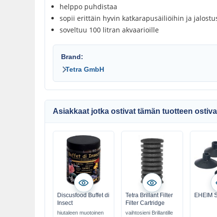
helppo puhdistaa
sopii erittäin hyvin katkarapusäiliöihin ja jalost
soveltuu 100 litran akvaarioille
Brand:
Tetra GmbH
Asiakkaat jotka ostivat tämän tuotteen ostiva
Discusfood Buffet di
Tetra Brillant Filter
EHEIM S
Insect
Filter Cartridge
hiutaleen muotoinen
vaihtosieni Brillantille