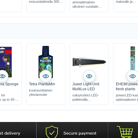
esisuodattimella 300 -
makealle ja
ammattimainen
800 litralle
merivedelle
ulkoinen suodatin
monilla yksityiskohdilla
akvaarioille 400-700L
energiaa säästävä
hiljainen
va Sponge
Tetra PlantaMin
Juwel Light Unit
EHEIM powe
MultiLux LED
fresh plants
kuukausittainen
yleislannoite
r for
valoyksikkö LED-
powerLED-kas
 up to 40-60
polttimoilla
optimaaliseen 
Day & Nature LED -
kasvuun
p & breeding
valoilla
eri pituuksia
 mechanical &
filtration