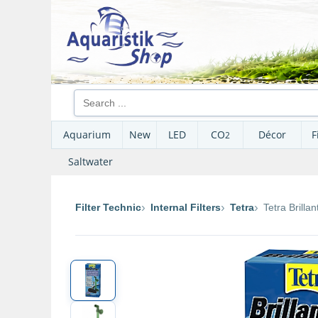
Aquarium
New
LED
CO
Décor
F
2
Saltwater
Filter Technic
Internal Filters
Tetra
Tetra Brillant