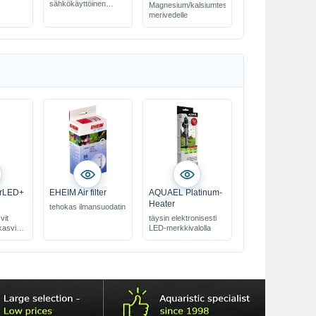
sähkökäyttöinen
Magnesium/kalsiumtesti
soranpuhdistin
merivedelle
rLED+
EHEIM Air filter
AQUAEL Platinum-
Heater
tehokas ilmansuodatin
vit
täysin elektronisesti
kasvien
LED-merkkivalolla