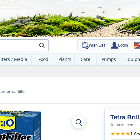
Wish List
Login
ilters / Media
Food
Plants
Care
Pumps
Equip
 internal filter
Tetra Brill
ilmatoiminen sis
1 Ar