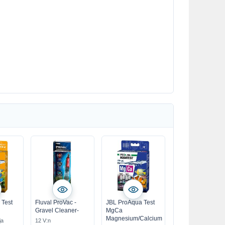
 Test
Fluval ProVac -
JBL ProAqua Test
Gravel Cleaner-
MgCa
Magnesium/Calcium
ja
12 V:n