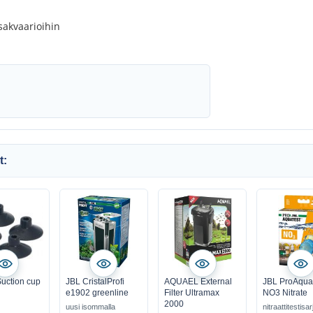
usakvaarioihin
t:
uction cup
JBL CristalProfi
AQUAEL External
JBL ProAqua
e1902 greenline
Filter Ultramax
NO3 Nitrate
2000
uusi isommalla
nitraattitestisar