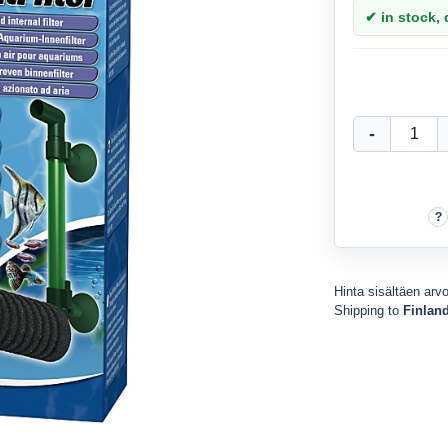
✔ in stock, d
Hinta sisältäen arv
Shipping to
Finlan