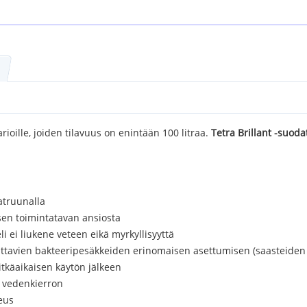
rioille, joiden tilavuus on enintään 100 litraa.
Tetra Brillant -suoda
atruunalla
sen toimintatavan ansiosta
li ei liukene veteen eikä myrkyllisyyttä
ikuttavien bakteeripesäkkeiden erinomaisen asettumisen (saasteide
tkäaikaisen käytön jälkeen
a vedenkierron
eus