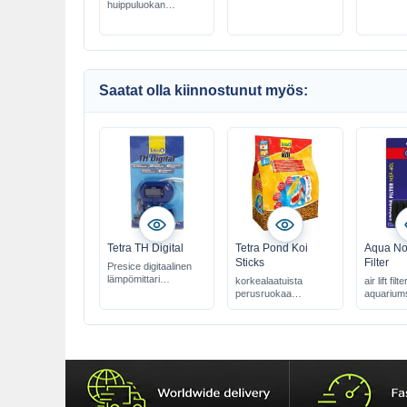
huippuluokan
granulaatti
Saatat olla kiinnostunut myös:
Tetra TH Digital
Tetra Pond Koi
Aqua No
Sticks
Filter
Presice digitaalinen
lämpömittari
korkealaatuista
air lift filte
kaapelianturilla
perusruokaa
aquariums
kelluvassa
l
tikkumuodossa Koille
for shrim
tanks
effective
biological 