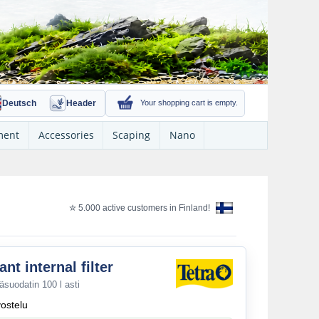
Deutsch
Header
Your shopping cart is empty.
ment
Accessories
Scaping
Nano
✮ 5.000 active customers in Finland!
ant internal filter
äsuodatin 100 l asti
vostelu