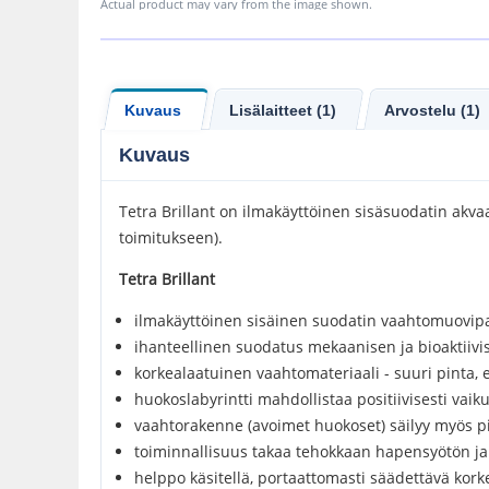
Actual product may vary from the image shown.
Kuvaus
Lisälaitteet (1)
Arvostelu (1)
Kuvaus
Tetra Brillant on ilmakäyttöinen sisäsuodatin akvaa
toimitukseen).
Tetra Brillant
ilmakäyttöinen sisäinen suodatin vaahtomuovip
ihanteellinen suodatus mekaanisen ja bioaktiivi
korkealaatuinen vaahtomateriaali - suuri pinta, e
huokoslabyrintti mahdollistaa positiivisesti va
vaahtorakenne (avoimet huokoset) säilyy myös pi
toiminnallisuus takaa tehokkaan hapensyötön j
helppo käsitellä, portaattomasti säädettävä kork