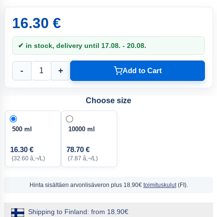
16.30 €
✔ in stock, delivery until 17.08. - 20.08.
-
+
Add to Cart
Choose size
500 ml
10000 ml
16.30 €
78.70 €
(32.60 â‚¬/L)
(7.87 â‚¬/L)
Hinta sisältäen arvonlisäveron
plus 18.90€
toimituskulut
(FI).
Shipping to Finland: from 18.90€