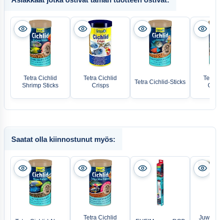
Tetra Cichlid
Tetra Cichlid
Tetra 
Tetra Cichlid-Sticks
Shrimp Sticks
Crisps
Gran
Saatat olla kiinnostunut myös:
Tetra Cichlid
Juwel Li