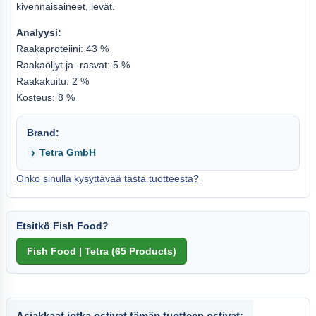
kivennäisaineet, levät.
Analyysi:
Raakaproteiini: 43 %
Raakaöljyt ja -rasvat: 5 %
Raakakuitu: 2 %
Kosteus: 8 %
Brand:
Tetra GmbH
Onko sinulla kysyttävää tästä tuotteesta?
Etsitkö Fish Food?
Asiakkaat jotka ostivat tämän tuotteen ostivat: