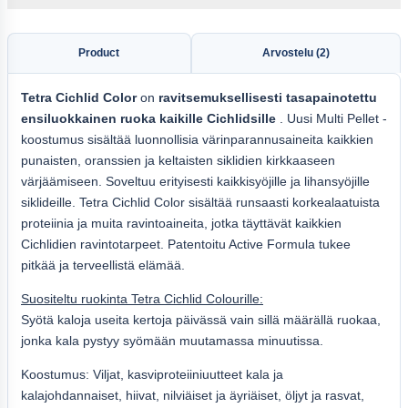
Product
Arvostelu (2)
Tetra Cichlid Color
on
ravitsemuksellisesti tasapainotettu
ensiluokkainen ruoka kaikille Cichlidsille
. Uusi Multi Pellet -
koostumus sisältää luonnollisia värinparannusaineita kaikkien
punaisten, oranssien ja keltaisten siklidien kirkkaaseen
värjäämiseen. Soveltuu erityisesti kaikkisyöjille ja lihansyöjille
siklideille. Tetra Cichlid Color sisältää runsaasti korkealaatuista
proteiinia ja muita ravintoaineita, jotka täyttävät kaikkien
Cichlidien ravintotarpeet. Patentoitu Active Formula tukee
pitkää ja terveellistä elämää.
Suositeltu ruokinta Tetra Cichlid Colourille:
Syötä kaloja useita kertoja päivässä vain sillä määrällä ruokaa,
jonka kala pystyy syömään muutamassa minuutissa.
Koostumus: Viljat, kasviproteiiniuutteet kala ja
kalajohdannaiset, hiivat, nilviäiset ja äyriäiset, öljyt ja rasvat,