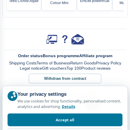
Tetra Cichlid Algae
EHEIM powerRGB
Colour Mini
MultiL
Order status
Bonus programme
Affiliate program
Shipping Costs
Terms of Business
Return Goods
Privacy Policy
Legal notice
Gift vouchers
Top 100
Product reviews
Withdraw from contract
Your privacy settings
We use cookies for shop functionality, personalised content,
analytics and advertising.
Details
Accept all