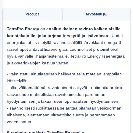
Product
Arvostelu (6)
TetraPro Energy
on
ensiluokkainen ravinto kaikenlaisille
koristekaloille, joka tarjoaa terveyttä ja lisävoimaa
. Uudet
energialastut tiivistetyllä ravinnesisällöllä. Arvokkaat omega-3-
rasvahapot antavat lisäenergiaa. Luonnolliset proteiinit ovat
hyviä vahvalle lihasjärjestelmälle. TetraPro Energy lisäenergiaa
ja akvaariokalojen kasvua varten.
- valmistettu ainutlaatuisen hellävaraisella matalan lämpötilan
käsittelyllä:
- näin välttämättömät ravintoaineet säilyvät - optimoitu proteiini-
rasvasuhde mahdollistaa ravintoaineiden paremman
hyödyntämisen ja takaa ruoan optimaalisen hyödyntämisen
- säännöllisesti ruokittaessa se auttaa pitämään vesikuorman
alhaisena, alentamaan nitraattipitoisuutta ja parantamaan
veden laatua.
Suositeltu ruokinta TetraPro Energylle: