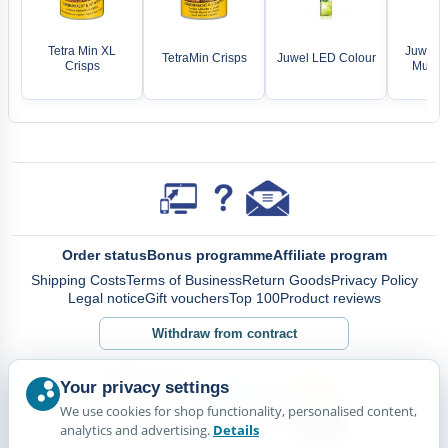
Tetra Min XL
Juwel Li
TetraMin Crisps
Juwel LED Colour
Crisps
MultiL
Order status
Bonus programme
Affiliate program
Shipping Costs
Terms of Business
Return Goods
Privacy Policy
Legal notice
Gift vouchers
Top 100
Product reviews
Withdraw from contract
Your privacy settings
We use cookies for shop functionality, personalised content,
analytics and advertising.
Details