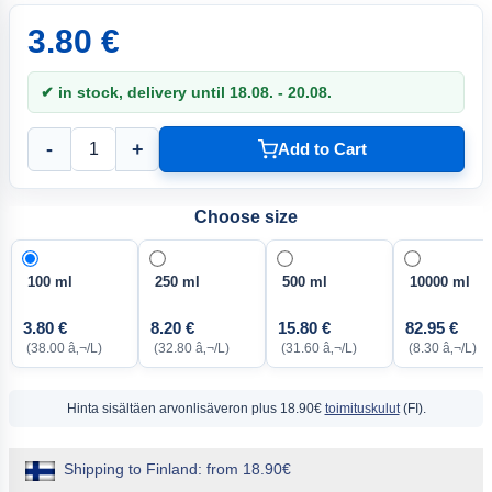
3.80 €
✔ in stock, delivery until 18.08. - 20.08.
-
+
Add to Cart
Choose size
100 ml
250 ml
500 ml
10000 ml
3.80 €
8.20 €
15.80 €
82.95 €
(38.00 â‚¬/L)
(32.80 â‚¬/L)
(31.60 â‚¬/L)
(8.30 â‚¬/L)
Hinta sisältäen arvonlisäveron
plus 18.90€
toimituskulut
(FI).
Shipping to Finland: from 18.90€