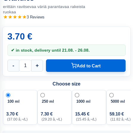
erittäin ravitsevaa väriä parantavaa rakeista
ruokaa
3 Reviews
3.70 €
✔ in stock, delivery until 21.08. - 26.08.
-
+
Add to Cart
Choose size
100 ml
250 ml
1000 ml
5000 ml
3.70 €
7.30 €
15.45 €
59.10 €
(37.00 â‚¬/L)
(29.20 â‚¬/L)
(15.45 â‚¬/L)
(11.82 â‚¬/L)