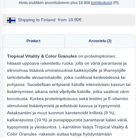
Hinta sisältäen arvonlisäveron
plus 18.90€
toimituskulut
(FI).
Shipping to Finland: from 18.90€
Product
Arvostelu (3)
Tropical
Vitality & Color
Granules
on proteiinipitoinen,
hitaasti uppoava rakeistettu ruoka, jolla on väriä parantavia ja
elinvoimaa lisääviä ominaisuuksia kaikkisyöjille ja lihansyöjille
tarkoitetuille akvaariokaloille, jotka ruokkivat keskivedessä tai
pohjassa. Suositellaan erityisesti kaloille intensiivisen kasvun tai
lisääntymisen aikana sekä viljellyille kaloille, jotka vaativat värin
korostusta. Korkea proteiinipitoisuus sekä lesitiini ja E-vitamiini
stimuloivat lisääntymistä ja edistävät kasvua ja kypsymistä.
Astaksantiini ja muut luonnon karotenoidit krillistä (8 %),
katkarapuista (10 %) ja punapippurista parantavat kalan väriä,
kypsymistä ja yleiskuntoa. L-karnitiinin lisäys Tropical Vitality &
Color Granules -rakeisiin auttaa kaloja hyödyntämään