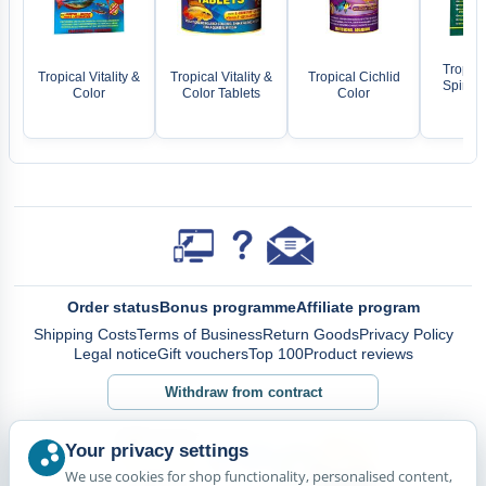
Tropica
Tropical Vitality &
Tropical Vitality &
Tropical Cichlid
Spiruli
Color
Color Tablets
Color
3
Order status
Bonus programme
Affiliate program
Shipping Costs
Terms of Business
Return Goods
Privacy Policy
Legal notice
Gift vouchers
Top 100
Product reviews
Withdraw from contract
Your privacy settings
We use cookies for shop functionality, personalised content,