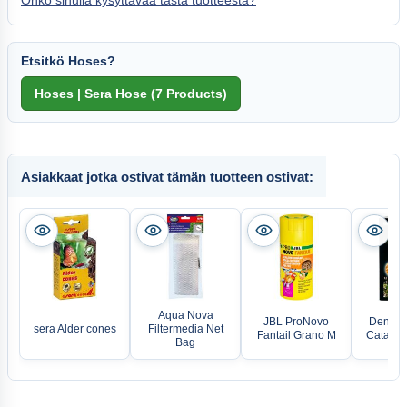
Etsitkö Hoses?
Asiakkaat jotka ostivat tämän tuotteen ostivat:
Aqua Nova
JBL ProNovo
Denner
sera Alder cones
Filtermedia Net
Fantail Grano M
Catappa
Bag