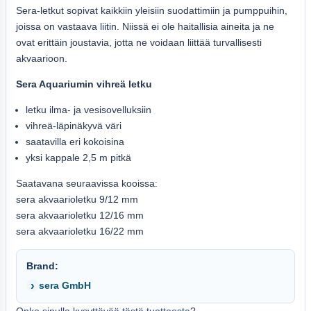
Sera-letkut sopivat kaikkiin yleisiin suodattimiin ja pumppuihin,
joissa on vastaava liitin. Niissä ei ole haitallisia aineita ja ne
ovat erittäin joustavia, jotta ne voidaan liittää turvallisesti
akvaarioon.
Sera Aquariumin vihreä letku
letku ilma- ja vesisovelluksiin
vihreä-läpinäkyvä väri
saatavilla eri kokoisina
yksi kappale 2,5 m pitkä
Saatavana seuraavissa kooissa:
sera akvaarioletku 9/12 mm
sera akvaarioletku 12/16 mm
sera akvaarioletku 16/22 mm
Brand:
sera GmbH
Onko sinulla kysyttävää tästä tuotteesta?