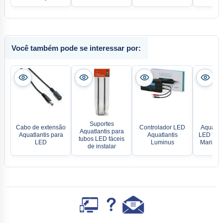
Você também pode se interessar por:
Suportes
Cabo de extensão
Controlador LED
Aquatlan
Aquatlantis para
Aquatlantis para
Aquatlantis
LED Univ
tubos LED fáceis
LED
Luminus
Marinho 
de instalar