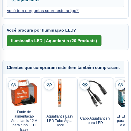
Você tem perguntas sobre este artigo?
Você procura por Iluminação LED?
Clientes que compraram este item também compraram:
Fonte de
alimentação
Aquatlantis Easy
EHEIM Fil
Cabo Aquatlantis Y
Aquatlantis 12 V
LED Tube Água
para prof
para LED
para tubo LED
Doce
e expe
Easy