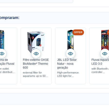
compraram:
OFFER
arra de
Filtro externo OASE
JBL LED Solar
Fluval Aqua
ação Fluval
BioMaster² Thermo
Natur - nova
LED 3.0
600
geração
er outlet
with Bluetooth
 distribution
controller
external filter for
High-performance
 oxygenation
Operation via
aquariums up to 600 L
LED light for
smartphone a
with large pre-filter
freshwater aquariums
for freshwater
complete & ready for
max. light output of
saltwater aqu
connection
150 lumens/watt
20% less energy
consumption (to 1st
generation)