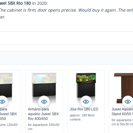
uwel SBX Rio 180
in 2020:
. The cabinet is firm, door opens precise. Would buy it again. The on
er.
para
Armário para
Jóia Rio 180 LED
Juwel Aquar
 Juwel SBX
aquário Juwel SBX
Stand 60/50
approx. 180 litres
/350
Rio 400/450
content
for aquariums
cm & 50x30 c
riums 120x50
for aquariums 150x50
cm