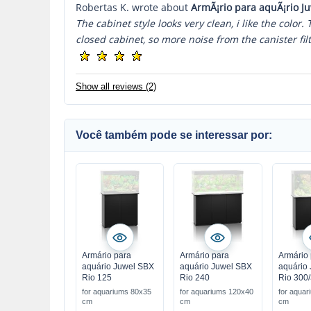
Robertas K. wrote about
ArmÃ¡rio para aquÃ¡rio J
The cabinet style looks very clean, i like the color
closed cabinet, so more noise from the canister filt
Show all reviews (2)
Você também pode se interessar por:
Armário para
Armário para
Armário 
aquário Juwel SBX
aquário Juwel SBX
aquário
Rio 125
Rio 240
Rio 300
for aquariums 80x35
for aquariums 120x40
for aqua
cm
cm
cm