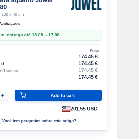
ara aquário Juwel
180
e 100 x 40 cm
Avaliações
, entrega até 13.08. - 17.08.
Preço
174.45 €
od
174.45 €
ood
174.45 €
sold out
174.45 €
201.55 USD
Você tem perguntas sobre este artigo?