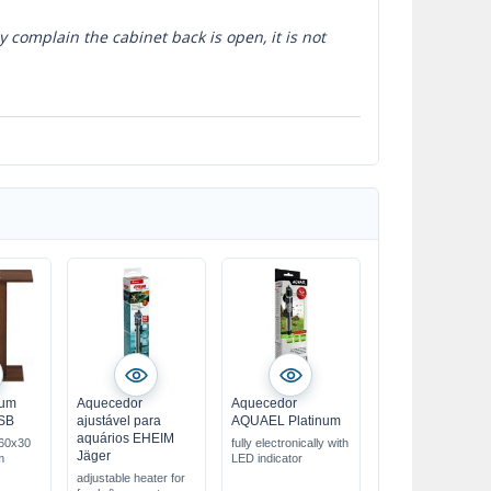
ly complain the cabinet back is open, it is not
ium
Aquecedor
Aquecedor
 SB
ajustável para
AQUAEL Platinum
aquários EHEIM
 60x30
fully electronically with
Jäger
m
LED indicator
adjustable heater for