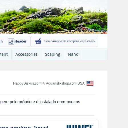
ch
Header
Seu carrinho de compras está vazio.
ment
Accessories
Scaping
Nano
HappyDiskus.com
✮
Aquaristikshop.com USA
em pelo próprio e é instalado com poucos