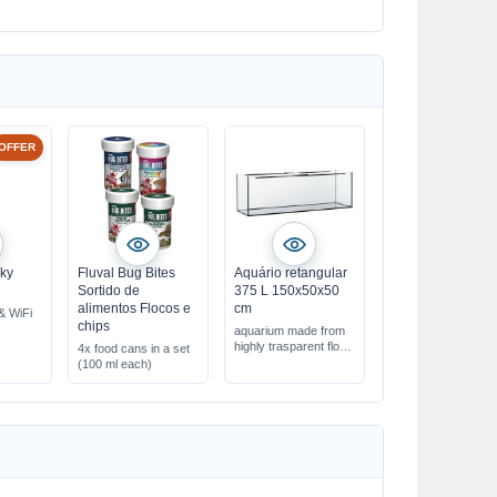
OFFER
Sky
Fluval Bug Bites
Aquário retangular
Sortido de
375 L 150x50x50
alimentos Flocos e
cm
 & WiFi
chips
aquarium made from
highly trasparent float
4x food cans in a set
pp
glass
(100 ml each)
 &
ariums