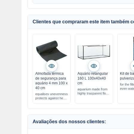
Clientes que compraram este item também 
Almofada térmica
Aquário retangular
Kit de b
de segurança para
160 L 100x40x40
pulveriz
aquário 4 mm 100 x
cm
for the filt
40 cm
even water
aquarium made from
promotes
highly trasparent float
equalises unevenness
glass
protects against heat
loss
4 mm = extra strong !
Avaliações dos nossos clientes: