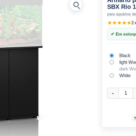
Armário p
SBX Rio 
para aquários d
2 
✔ Em estoque
Black
light Wo
dark W
White