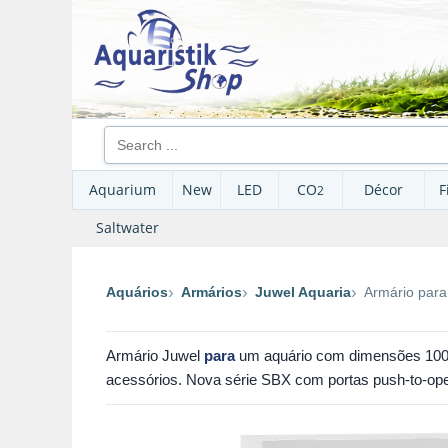
Aquarium
New
LED
CO
Décor
F
2
Saltwater
Aquários
Armários
Juwel Aquaria
Armário para
Armário Juwel
para
um aquário com dimensões 100 x
acessórios. Nova série SBX com portas push-to-ope