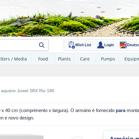
Wish List
Login
Deuts
ilters / Media
Food
Plants
Care
Pumps
Equip
 aquário Juwel SBX Rio 180
 40 cm (comprimento x largura). O armário é fornecido
para
montag
n e novo design.