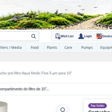
Wish List
Login
Deuts
ilters / Media
Food
Plants
Care
Pumps
Equip
ucho pré-filtro Aqua Medic Fine 5 µm para 10"
mpartimento do filtro de 10"..
Top Seller