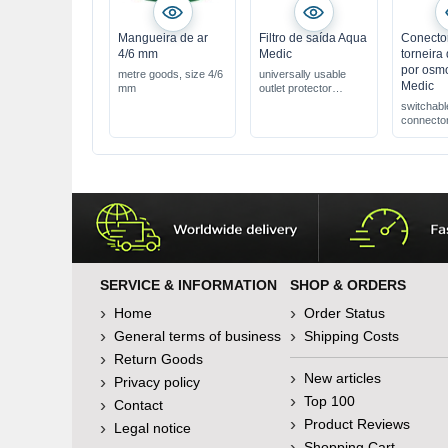
Mangueira de ar
Filtro de saída Aqua
Conecto
4/6 mm
Medic
torneira
por osm
metre goods, size 4/6
universally usable
Medic
mm
outlet protector
protects fish &
switchabl
shrimps
connector
retains coarse dirt
SERVICE & INFORMATION
SHOP & ORDERS
Home
Order Status
General terms of business
Shipping Costs
Return Goods
New articles
Privacy policy
Top 100
Contact
Product Reviews
Legal notice
Shopping Cart