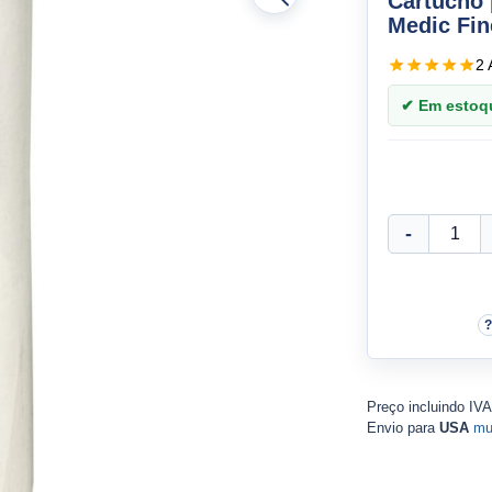
Cartucho 
Medic Fin
2 
✔ Em estoque
Preço incluindo IV
Envio para
USA
mu