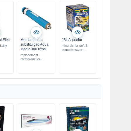
l Elixir
Membrana de
JBL Aquadur
substituição Aqua
tality
minerals for soft &
Medic 300 litros
osmosis water
extract
safely raises KH &
replacement
fic
GH
membrane for
stabilizes the pH value
osmosis units