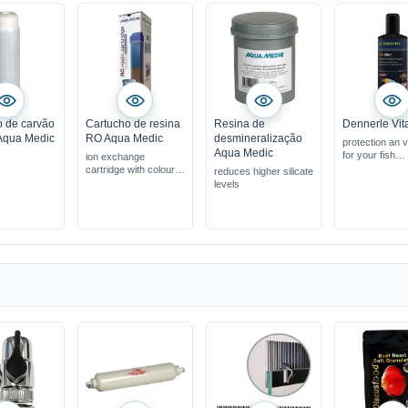
o de carvão
Cartucho de resina
Resina de
Dennerle Vita
 Aqua Medic
RO Aqua Medic
desmineralização
protection an vi
Aqua Medic
for your fish
ion exchange
with Aloe Vera 
cartridge with colour
reduces higher silicate
adds the speci
indicator
levels
minerals