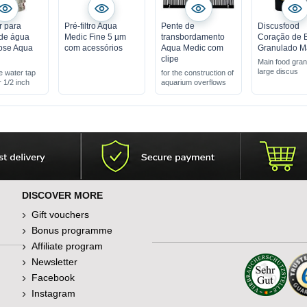
r para
Pré-filtro Aqua
Pente de
Discusfood
 de água
Medic Fine 5 µm
transbordamento
Coração de 
ose Aqua
com acessórios
Aqua Medic com
Granulado M
clipe
Main food gran
large discus
e water tap
for the construction of
 1/2 inch
aquarium overflows
DISCOVER MORE
Gift vouchers
Bonus programme
Affiliate program
Newsletter
Facebook
Instagram