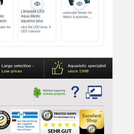
Lâmpada LED
automatic feeder for
Boi
Aqua Medic
flakes & granules
acio
aquarius plus
battery-operated or
USB power supply
ules for
ultra flat LED lamp, 6
with interchangeable
LED coloures
feed screws