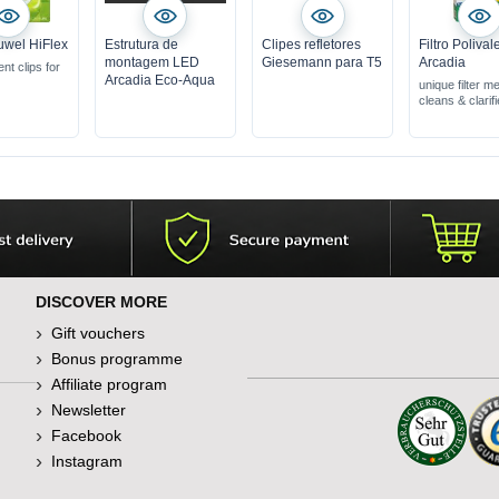
uwel HiFlex
Estrutura de
Clipes refletores
Filtro Polival
montagem LED
Giesemann para T5
Arcadia
nt clips for
Arcadia Eco-Aqua
unique filter 
cleans & clarif
water
suitable for all f
types
DISCOVER MORE
Gift vouchers
Bonus programme
Affiliate program
Newsletter
Facebook
Instagram