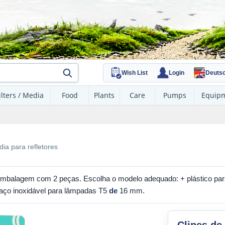
Wish List
Login
Deuts
ilters / Media
Food
Plants
Care
Pumps
Equip
dia para refletores
, embalagem com 2 peças. Escolha o modelo adequado: + plástico p
aço inoxidável para lâmpadas T5
de
16 mm.