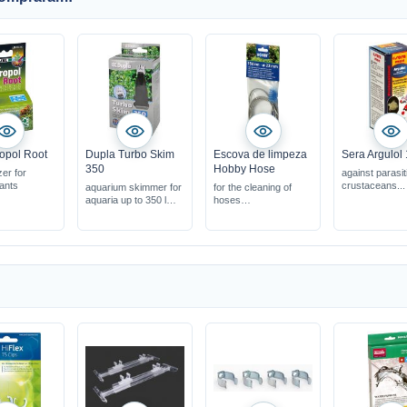
opol Root
Dupla Turbo Skim
Escova de limpeza
Sera Argulol
350
Hobby Hose
izer for
against parasit
lants
crustaceans...
aquarium skimmer for
for the cleaning of
aquaria up to 350 l
hoses
efficient cleaning of
150 cm long
the water surface
made from stainless
adjustable pump
steel
performance