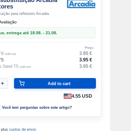
 substituição Arcadia
tores
tuição para refletores Arcadia
Avaliação
, entrega até 18.08. - 21.08.
Preço
T8
3.95 €
sold out
T5
3.95 €
s Steel T5
3.95 €
sold out
4.55 USD
Você tem perguntas sobre este artigo?
A plus
custos de envio