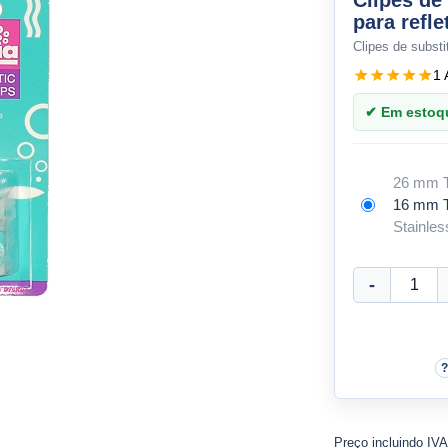
Clipes de
para refle
Clipes de substi
1 
✔ Em estoque
26 mm 
16 mm 
Stainles
Preço incluindo IV