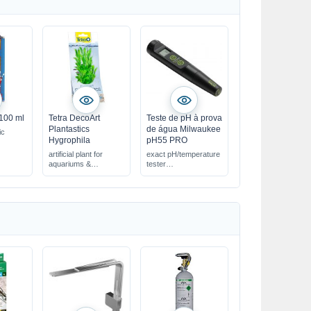
 100 ml
Tetra DecoArt
Teste de pH à prova
Plantastics
de água Milwaukee
ic
Hygrophila
pH55 PRO
artificial plant for
exact pH/temperature
aquariums &
tester
terrariums
replaceable electrode
lifelike replica
resolution: 0.1 pH