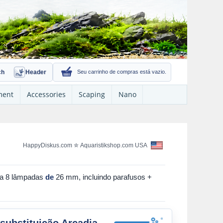
ch
Header
Seu carrinho de compras está vazio.
ment
Accessories
Scaping
Nano
HappyDiskus.com
✮
Aquaristikshop.com USA
ara 8 lâmpadas
de
26 mm, incluindo parafusos +