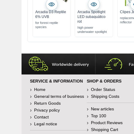
Arcadia D3 Reptile
Arcadia Spotlight
Clipes J
6% UVB
LED subaquático
replaceme
rot
reflector
for forest reptile
species
high power
underwater spotlight
SERVICE & INFORMATION
SHOP & ORDERS
Home
Order Status
General terms of business
Shipping Costs
Return Goods
New articles
Privacy policy
Top 100
Contact
Product Reviews
Legal notice
Shopping Cart