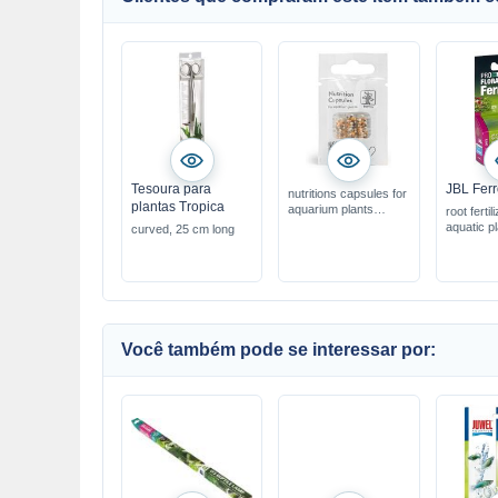
Tesoura para
JBL Ferr
nutritions capsules for
plantas Tropica
aquarium plants
root fertil
ideal for root
aquatic p
curved, 25 cm long
fertilisation
nutrients are released
slowly
Você também pode se interessar por: