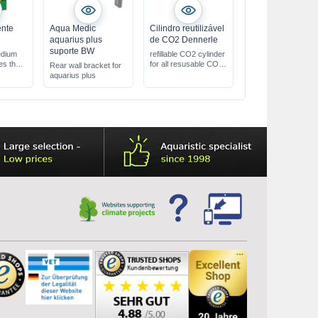
ente
Aqua Medic
Cilindro reutilizável
aquarius plus
de CO2 Dennerle
suporte BW
medium
refillable CO2 cylinder
ies the
for all resusable CO2-
Rear wall bracket for
System
aquarius plus
ilter