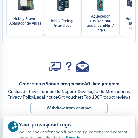
Aquecedor
Hobby Bravo -
Hobby D
Hobby Protogen
ajustável para
Apagador de Algas
lavad
Granulado
aquários EHEIM
-
casca
Jäger
Order status
Bonus programme
Affiliate program
Custos de Envio
Termos de Negócio
Devolução de Mercadorias
Privacy Policy
Legal notice
Gift vouchers
Top 100
Product reviews
Withdraw from contract
Your privacy settings
We use cookies for shop functionality, personalised content,
analytics and advertising.
Details