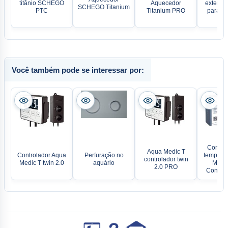
titânio SCHEGO
Aquecedor
extensã
SCHEGO Titanium
PTC
Titanium PRO
para fil
Você também pode se interessar por:
Control
Aqua Medic T
Controlador Aqua
Perfuração no
temperat
controlador twin
Medic T twin 2.0
aquário
Medic
2.0 PRO
Controll