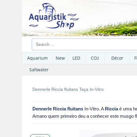
Aquarium
New
LED
CO
Décor
F
2
Saltwater
Dennerle Riccia fluitans Taça In-Vitro
Dennerle Riccia fluitans
In-Vitro. A
Riccia
é uma hep
Amano quem primeiro deu a conhecer este musgo flut