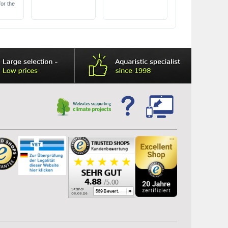
with Day & Nature
for the
LED lights
various lengths