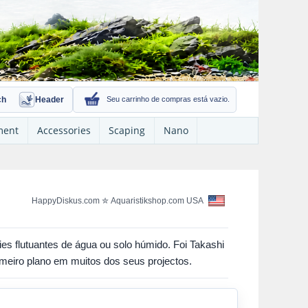
ch
Header
Seu carrinho de compras está vazio.
ment
Accessories
Scaping
Nano
HappyDiskus.com
✮
Aquaristikshop.com USA
es flutuantes de água ou solo húmido. Foi Takashi
meiro plano em muitos dos seus projectos.