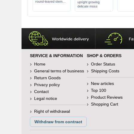
round-leaved stem
upright growing
plant
delicate moss
SERVICE & INFORMATION
SHOP & ORDERS
Home
Order Status
General terms of business
Shipping Costs
Return Goods
New articles
Privacy policy
Top 100
Contact
Product Reviews
Legal notice
Shopping Cart
Right of withdrawal
Withdraw from contract