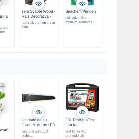
sera Scaper Wood -
Seachem Purigen
silla
Raiz Decorativa -
ultimative filter
medium, removes
naturally root on shale
quickly all wastes
slab
rgrass
ound
Unidade de luz
JBL ProAquaTest
Juwel MultiLux LED
Lab Koi
iwan'
light unit with LED
test kit for Koi
bulbs
proffesionals