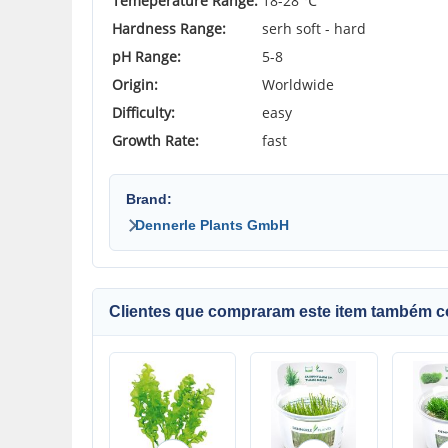
Temeperature Range:
18-28 ℃
Hardness Range:
serh soft - hard
pH Range:
5-8
Origin:
Worldwide
Difficulty:
easy
Growth Rate:
fast
Brand:
Dennerle Plants GmbH
Clientes que compraram este item também 