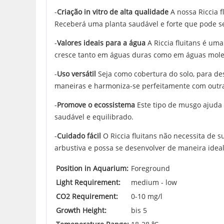
-
Criação in vitro de alta qualidade
A nossa Riccia f
Receberá uma planta saudável e forte que pode se
-
Valores ideais para a água
A Riccia fluitans é um
cresce tanto em águas duras como em águas mole
-
Uso versátil
Seja como cobertura do solo, para des
maneiras e harmoniza-se perfeitamente com outra
-
Promove o ecossistema
Este tipo de musgo ajuda 
saudável e equilibrado.
-
Cuidado fácil
O Riccia fluitans não necessita de s
arbustiva e possa se desenvolver de maneira ideal
Position in Aquarium:
Foreground
Light Requirement:
medium - low
CO2 Requirement:
0-10 mg/l
Growth Height:
bis 5