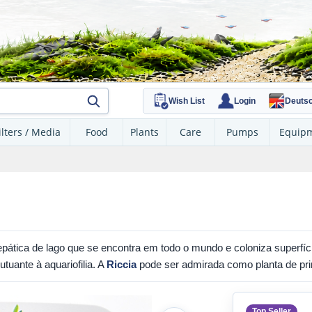
Wish List
Login
Deuts
ilters / Media
Food
Plants
Care
Pumps
Equip
ática de lago que se encontra em todo o mundo e coloniza superfíci
uante à aquariofilia. A
Riccia
pode ser admirada como planta de pri
Top Seller