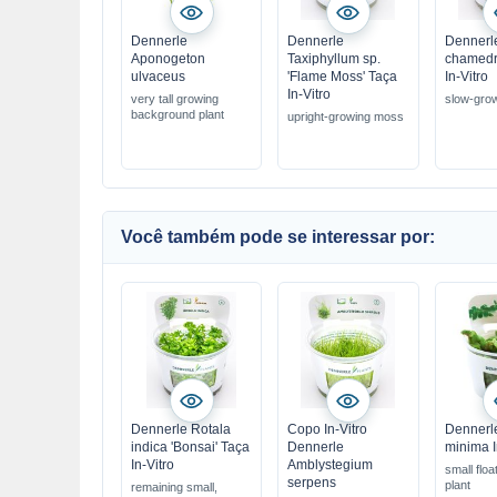
Dennerle
Dennerle
Dennerle
Aponogeton
Taxiphyllum sp.
chamedry
ulvaceus
'Flame Moss' Taça
In-Vitro
In-Vitro
very tall growing
slow-gro
background plant
upright-growing moss
Você também pode se interessar por:
Dennerle Rotala
Copo In-Vitro
Dennerle
indica 'Bonsai' Taça
Dennerle
minima I
In-Vitro
Amblystegium
small floa
serpens
plant
remaining small,