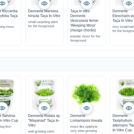
 Riccardia
Dennerle Marsilea
Taça in vitro
Dennerle
folia Taça
hirsuta Taça In-Vitro
Dennerle
Eleocharis pu
Vesicularia ferriei
Taça In-Vitro
small carpeting plant
'Weeping Moss'
for the foreground
wing moss
very small hai
(musgo chorão)
for the foregr
popular moss for the
foreground
 Salvinia
Dennerle Rotala sp.
Dennerle
Dennerle
n-Vitro Cup
"Wayanad" Taça In-
Lomariopsis lineata
Taxiphyllum
Vitro
alternans 'Ta
ting fern
moss-like epiphyte
In-Vitro Cup
very slow-growing
well-growing stem