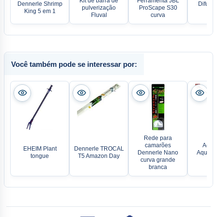
Kit de barra de
Ferramenta JBL
Dennerle Shrimp
Difuso
pulverização
ProScape S30
King 5 em 1
Fl
Fluval
curva
Você também pode se interessar por:
Rede para
camarões
Aquat
EHEIM Plant
Dennerle TROCAL
Dennerle Nano
Aquariu
tongue
T5 Amazon Day
curva grande
To
branca