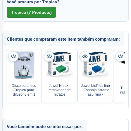
Você procura por Tropica?
Clientes que compraram este item também compraram:
Disco cerâmico
Juwel Nitrax -
Juwel bioPlus fino
Tubo 
Tropica para
removedor de
- Esponja filtrante
(tubag
difusor 3 em 1
nitratos
azul fina -
Você também pode se interessar por: