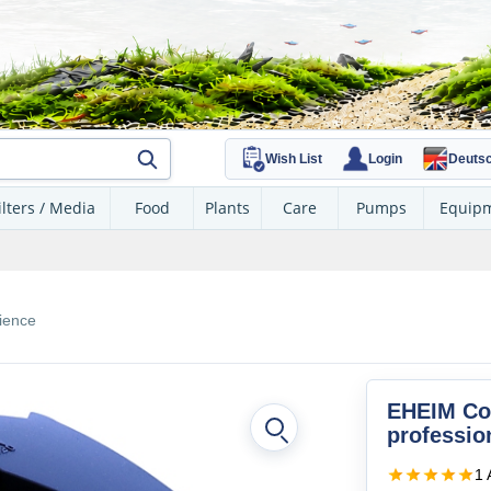
Wish List
Login
Deuts
ilters / Media
Food
Plants
Care
Pumps
Equip
ience
EHEIM Co
professio
1 