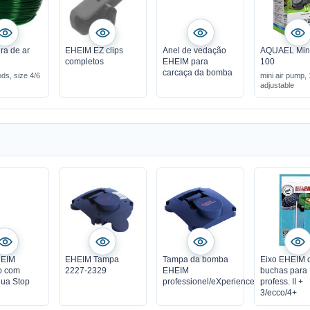
ra de ar
EHEIM EZ clips
Anel de vedação
AQUAEL Min
completos
EHEIM para
100
carcaça da bomba
ds, size 4/6
mini air pump, 
adjustable
HEIM
EHEIM Tampa
Tampa da bomba
Eixo EHEIM 
o com
2227-2329
EHEIM
buchas para
qua Stop
professionel/eXperience
profess. II +
3/ecco/4+