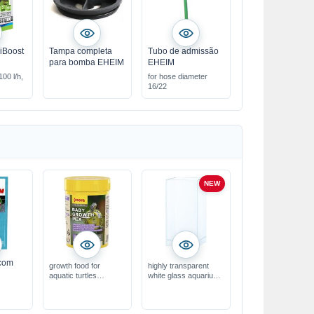
iBoost
Tampa completa
Tubo de admissão
para bomba EHEIM
EHEIM
100 l/h,
for hose diameter
16/22
NEW
com
growth food for
highly transparent
aquatic turtles
white glass aquarium
provides essential
with a floating look
proteins & vitamins
transparent silicone
ideal for daily feeding
bonding, 15x15x25