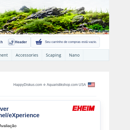
ch
Header
Seu carrinho de compras está vazio.
ment
Accessories
Scaping
Nano
HappyDiskus.com
✮
Aquaristikshop.com USA
ver
nel/eXperience
Avaliação