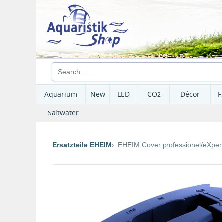
Aquarium
New
LED
CO
Décor
F
2
Saltwater
Ersatzteile EHEIM
EHEIM Cover professionel/eXper