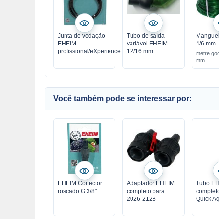
Junta de vedação
Tubo de saída
Manguei
EHEIM
variável EHEIM
4/6 mm
profissional/eXperience
12/16 mm
metre goo
mm
Você também pode se interessar por:
EHEIM Conector
Adaptador EHEIM
Tubo E
roscado G 3/8"
completo para
complet
2026-2128
Quick A