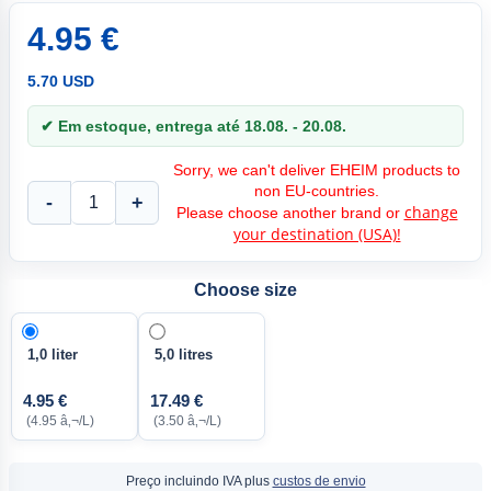
4.95 €
5.70 USD
✔ Em estoque, entrega até 18.08. - 20.08.
Sorry, we can't deliver EHEIM products to
non EU-countries.
-
+
change
Please choose another brand or
your destination (USA)!
Choose size
1,0 liter
5,0 litres
4.95 €
17.49 €
(4.95 â‚¬/L)
(3.50 â‚¬/L)
Preço incluindo IVA plus
custos de envio