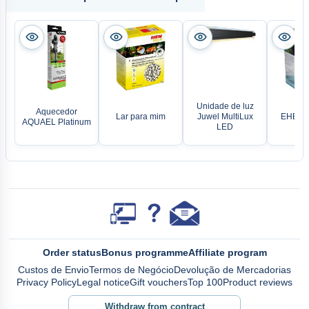
Unidade de luz
Aquecedor
Lar para mim
Juwel MultiLux
EHEIM
AQUAEL Platinum
LED
Order status
Bonus programme
Affiliate program
Custos de Envio
Termos de Negócio
Devolução de Mercadorias
Privacy Policy
Legal notice
Gift vouchers
Top 100
Product reviews
Withdraw from contract