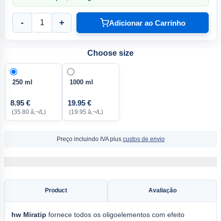
-
+
Adicionar ao Carrinho
Choose size
250 ml
1000 ml
8.95 €
19.95 €
(35.80 â‚¬/L)
(19.95 â‚¬/L)
Preço incluindo IVA plus
custos de envio
Product
Avaliação
hw Miratip
fornece todos os oligoelementos com efeito