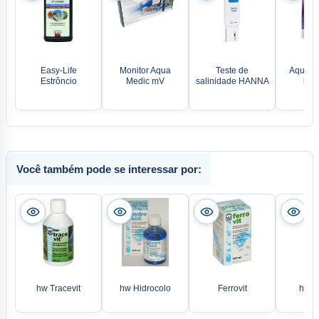
Easy-Life
Monitor Aqua
Teste de
Aqua M
Estrôncio
Medic mV
salinidade HANNA
biog
Você também pode se interessar por:
hw Tracevit
hw Hidrocolo
Ferrovit
hw Mu