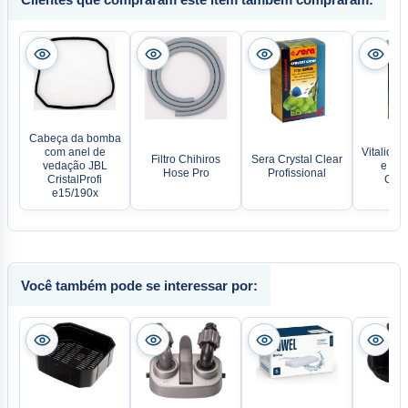
Cabeça da bomba
com anel de
Vitalidad
Filtro Chihiros
Sera Crystal Clear
vedação JBL
e Grâ
Hose Pro
Profissional
CristalProfi
Colo
e15/190x
Você também pode se interessar por: