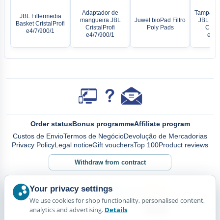
Adaptador de
Tampa do
JBL Filtermedia
mangueira JBL
Juwel bioPad Filtro
JBL com
Basket CristalProfi
CristalProfi
Poly Pads
Crista
e4/7/900/1
e4/7/900/1
e15/
Order status
Bonus programme
Affiliate program
Custos de Envio
Termos de Negócio
Devolução de Mercadorias
Privacy Policy
Legal notice
Gift vouchers
Top 100
Product reviews
Withdraw from contract
Your privacy settings
We use cookies for shop functionality, personalised content,
analytics and advertising.
Details