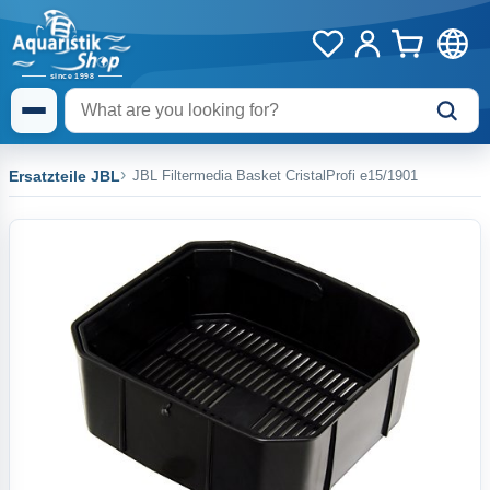
Ersatzteile JBL
JBL Filtermedia Basket CristalProfi e15/1901