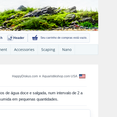
ch
Header
Seu carrinho de compras está vazio.
ment
Accessories
Scaping
Nano
HappyDiskus.com
✮
Aquaristikshop.com USA
rios de água doce e salgada, num intervalo de 2 a
onsumida em pequenas quantidades.