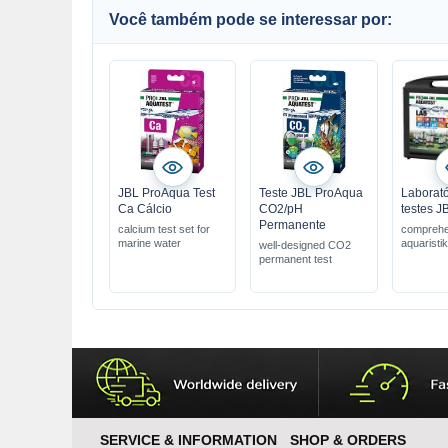
Você também pode se interessar por:
JBL ProAqua Test
Teste JBL ProAqua
Laborató
Ca Cálcio
CO2/pH
testes 
Permanente
calcium test set for
comprehe
marine water
aquaristik
well-designed CO2
permanent test
SERVICE & INFORMATION
SHOP & ORDERS