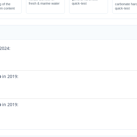
fresh & marine water
quick-test
 of the
carbonate har
m content
quick-test
2024:
o
in 2019:
o
in 2019: