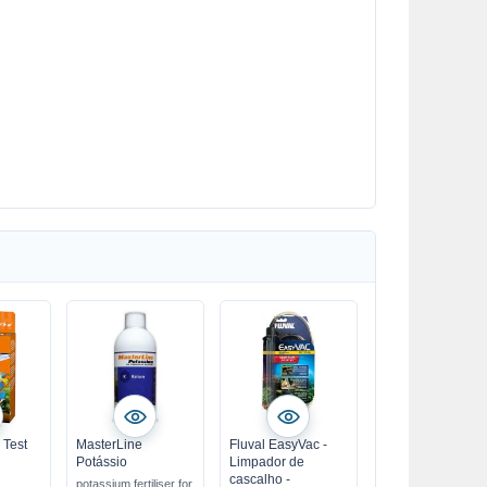
 Test
MasterLine
Fluval EasyVac -
Potássio
Limpador de
cascalho -
potassium fertiliser for