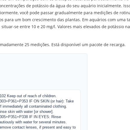
centrações de potássio da água do seu aquário inicialmente. Iss
eriormente, você pode passar gradualmente para medições de rotina
ios para um bom crescimento das plantas. Em aquários com uma tax
e situar-se entre 10 e 20 mg/l. Valores mais elevados de potássio 
imadamente 25 medições. Está disponível um pacote de recarga.
102 Keep out of reach of children.
303+P361+P353 IF ON SKIN (or hair): Take
ff immediately all contaminated clothing.
inse skin with water [or shower].
305+P351+P338 IF IN EYES: Rinse
autiously with water for several minutes.
emove contact lenses, if present and easy to