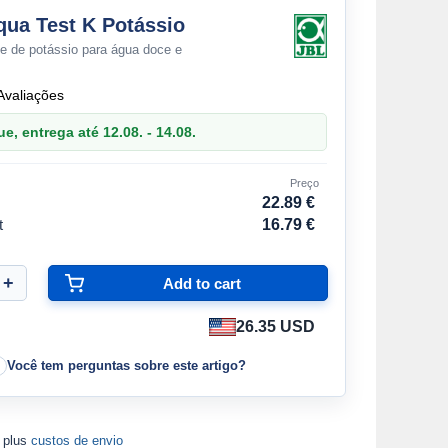
ua Test K Potássio
te de potássio para água doce e
Avaliações
, entrega até 12.08. - 14.08.
Preço
22.89 €
t
16.79 €
26.35 USD
Você tem perguntas sobre este artigo?
A plus
custos de envio