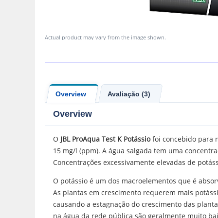
Actual product may vary from the image shown.
Overview
Avaliação (3)
Overview
O
JBL
ProAqua Test K
Potássio
foi concebido para m
15 mg/l (ppm). A água salgada tem uma concentra
Concentrações excessivamente elevadas de potáss
O potássio é um dos macroelementos que é absor
As plantas em crescimento requerem mais potássi
causando a estagnação do crescimento das plantas
na água da rede pública são geralmente muito bai