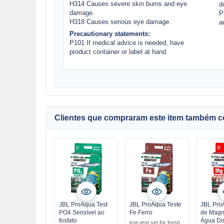
H314 Causes severe skin burns and eye
d
damage.
P
H318 Causes serious eye damage.
a
Precautionary statements:
P101 If medical advice is needed, have
product container or label at hand.
Clientes que compraram este item também 
JBL ProAqua Test
JBL ProAqua Teste
JBL Pro
PO4 Sensível ao
Fe Ferro
de Magn
fosfato
Água Do
iron test set for fresh