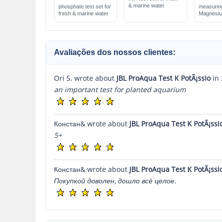
& marine water
phosphate test set for
measuring
fresh & marine water
Magnesiu
Avaliações dos nossos clientes:
Ori S. wrote about
JBL ProAqua Test K PotÃ¡ssio
in 
an important test for planted aquarium
Констан& wrote about
JBL ProAqua Test K PotÃ¡ssi
5+
Констан& wrote about
JBL ProAqua Test K PotÃ¡ssi
Покупкой доволен, дошло всё целое.