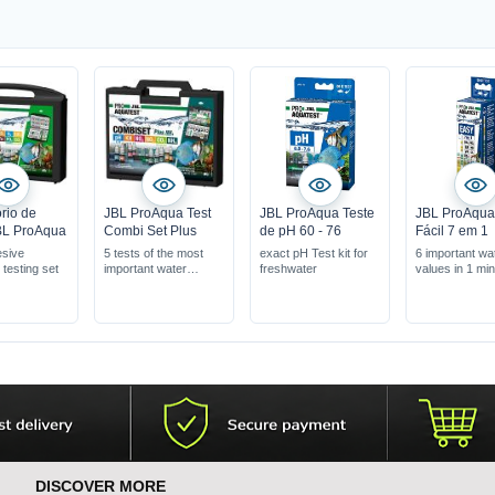
rio de
JBL ProAqua Test
JBL ProAqua Teste
JBL ProAqua
JBL ProAqua
Combi Set Plus
de pH 60 - 76
Fácil 7 em 1
sive
5 tests of the most
exact pH Test kit for
6 important wa
 testing set
important water
freshwater
values in 1 mi
equivalents
DISCOVER MORE