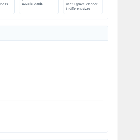
aquatic plants
dness
useful gravel cleaner
in different sizes