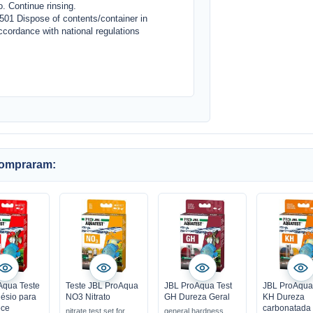
o. Continue rinsing.
501 Dispose of contents/container in
ccordance with national regulations
compraram:
Aqua Teste
Teste JBL ProAqua
JBL ProAqua Test
JBL ProAqua
ésio para
NO3 Nitrato
GH Dureza Geral
KH Dureza
ce
carbonatada
nitrate test set for
general hardness