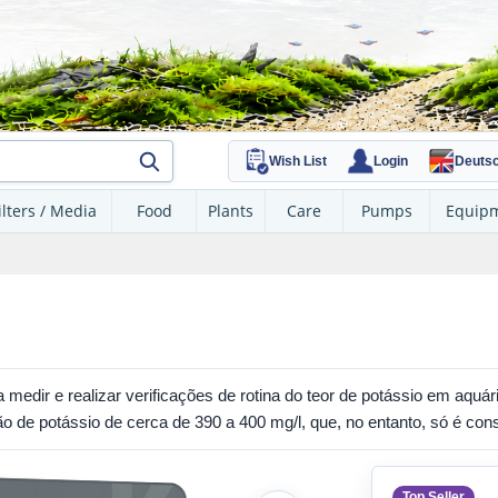
Wish List
Login
Deuts
ilters / Media
Food
Plants
Care
Pumps
Equip
 medir e realizar verificações de rotina do teor de potássio em aquá
o de potássio de cerca de 390 a 400 mg/l, que, no entanto, só é c
Top Seller