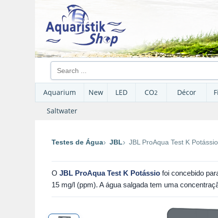
Aquarium
New
LED
CO
Décor
F
2
Saltwater
Testes de Água
JBL
JBL ProAqua Test K Potássio
O
JBL ProAqua Test K Potássio
foi concebido para
15 mg/l (ppm). A água salgada tem uma concentraçã