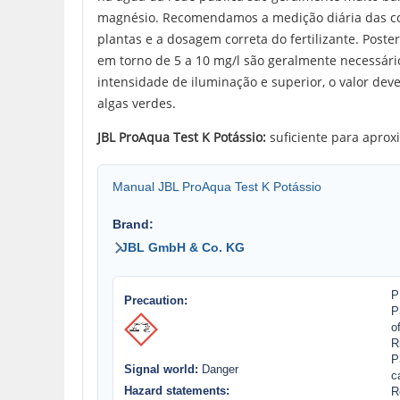
magnésio. Recomendamos a medição diária das con
plantas e a dosagem correta do fertilizante. Post
em torno de 5 a 10 mg/l são geralmente necessár
intensidade de iluminação e superior, o valor dev
algas verdes.
JBL ProAqua Test K Potássio:
suficiente para aprox
Manual JBL ProAqua Test K Potássio
Brand:
JBL GmbH & Co. KG
P
Precaution:
P
o
R
P
Signal world:
Danger
c
Hazard statements:
R