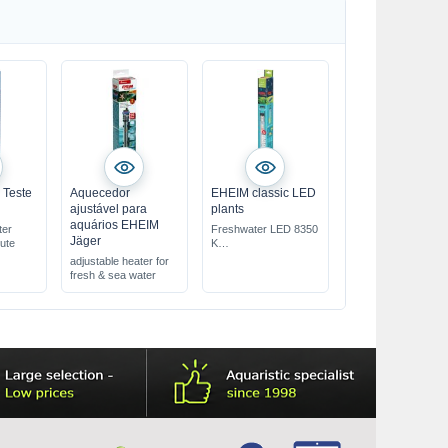
 Teste
Aquecedor
EHEIM classic LED
ajustável para
plants
aquários EHEIM
ter
Freshwater LED 8350
Jäger
nute
K
can be used variably
adjustable heater for
replaces T5/T8 lamps
fresh & sea water