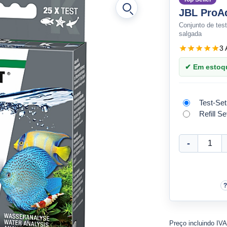
JBL ProAq
Conjunto de tes
salgada
3 
✔ Em estoque
Test-Set
Refill Se
Preço incluindo IV