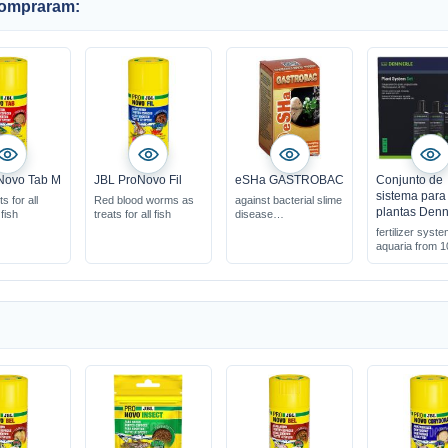
compraram:
Novo Tab M
JBL ProNovo Fil
eSHa GASTROBAC
Conjunto de
sistema para
s for all
Red blood worms as
against bacterial slime
plantas Denn
fish
treats for all fish
disease
against bacterial snail
fertilizer syste
disease
aquaria from 1
not tolerated by snails