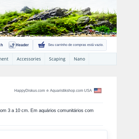
ch
Header
Seu carrinho de compras está vazio.
ment
Accessories
Scaping
Nano
HappyDiskus.com
✮
Aquaristikshop.com USA
 com 3 a 10 cm. Em aquários comunitários com