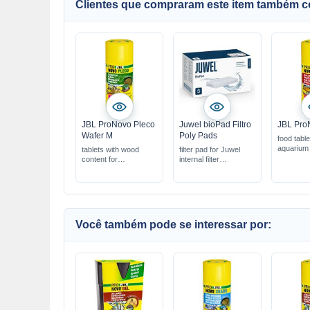
Clientes que compraram este item também 
JBL ProNovo Pleco
Juwel bioPad Filtro
JBL Pro
Wafer M
Poly Pads
food tablet
aquarium 
tablets with wood
filter pad for Juwel
content for
internal filter
herbivorous sucker
perfect fit for the
catfish
Juwel filter system
filters out coarse dirt
Você também pode se interessar por: