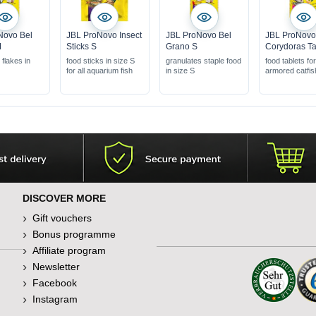
Novo Bel
JBL ProNovo Insect
JBL ProNovo Bel
JBL ProNov
M
Sticks S
Grano S
Corydoras T
flakes in
food sticks in size S
granulates staple food
food tablets fo
for all aquarium fish
in size S
armored catfis
DISCOVER MORE
Gift vouchers
Bonus programme
Affiliate program
Newsletter
Facebook
Instagram