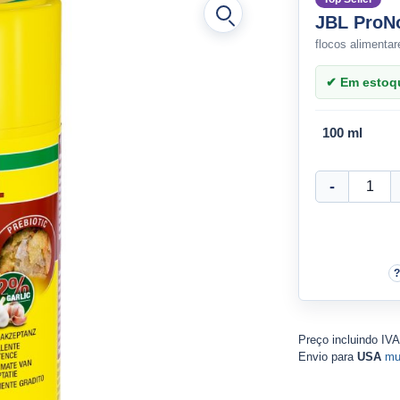
JBL ProNo
flocos alimenta
✔ Em estoque
100 ml
Preço incluindo IV
Envio para
USA
mu