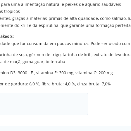
is para uma alimentação natural e peixes de aquário saudáveis
s trópicos
ntes, graças a matérias-primas de alta qualidade, como salmão, lu
niente do krill e da espirulina, que garante uma formação perfeit
akes S:
tidade que for consumida em poucos minutos. Pode ser usado com
inha de soja, gérmen de trigo, farinha de krill, extrato de levedura,
bra de maçã, goma guar, beterraba
tamina D3: 3000 I.E., vitamina E: 300 mg, vitamina C: 200 mg
r de gordura: 6,0 %, fibra bruta: 4,0 %, cinza bruta: 7,0%