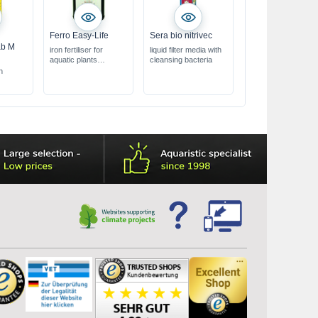
o
Ferro Easy-Life
Sera bio nitrivec
ab M
iron fertiliser for
liquid filter media with
aquatic plants
cleansing bacteria
r
extra powerful &
h
concentrated
nitrate & phosphate
free