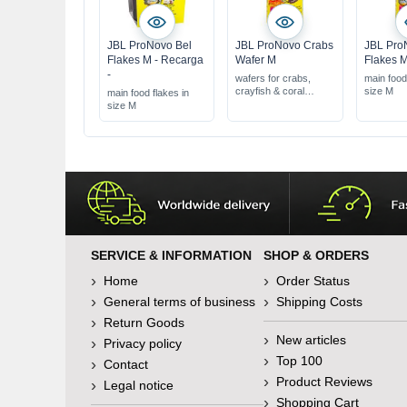
JBL ProNovo Bel
JBL ProNovo Crabs
JBL Pro
Flakes M - Recarga
Wafer M
Flakes 
-
wafers for crabs,
main food 
crayfish & coral
size M
main food flakes in
shrimps
size M
SERVICE & INFORMATION
SHOP & ORDERS
Home
Order Status
General terms of business
Shipping Costs
Return Goods
New articles
Privacy policy
Top 100
Contact
Product Reviews
Legal notice
Shopping Cart