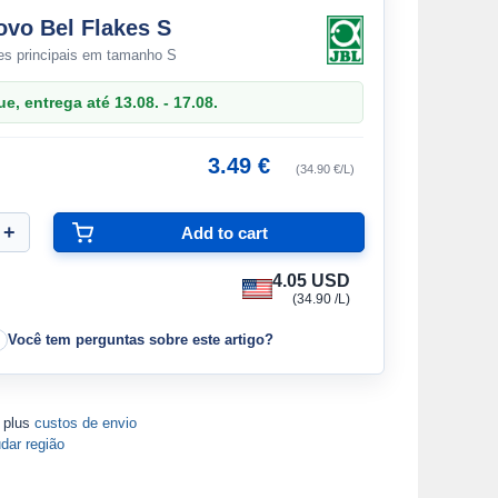
vo Bel Flakes S
res principais em tamanho S
, entrega até 13.08. - 17.08.
3.49 €
(34.90 €/L)
4.05 USD
(34.90 /L)
Você tem perguntas sobre este artigo?
A plus
custos de envio
dar região