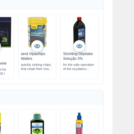
será Vipachips
Söchting Oxydator
Wafers
Solução 3%
erle
quickly sinking chips,
for the safe operation
that retain their shape
of the oxydators
m for
with 6.5% insect meal
3% solution
00 l
as a high quality
protein source
the chips retain their
shape & do not cloud
the water