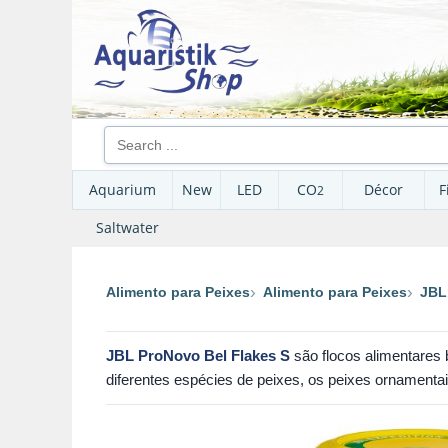
Aquarium
New
LED
CO
Décor
F
2
Saltwater
Alimento para Peixes
Alimento para Peixes
JBL
JBL ProNovo Bel Flakes S
são flocos alimentares
diferentes espécies de peixes, os peixes ornamentai