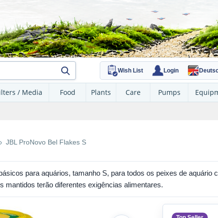
Wish List
Login
Deuts
ilters / Media
Food
Plants
Care
Pumps
Equip
JBL ProNovo Bel Flakes S
 básicos para aquários, tamanho S, para todos os peixes de aquário
s mantidos terão diferentes exigências alimentares.
Top Seller