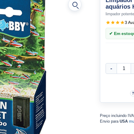
Limpador 
aquários
limpador potente
3 Av
✔ Em estoque
Preço incluindo IV
Envio para
USA
mu