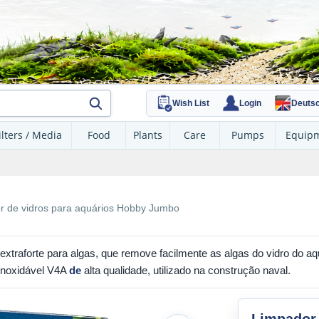
Wish List
Login
Deuts
ilters / Media
Food
Plants
Care
Pumps
Equip
r de vidros para aquários Hobby Jumbo
aforte para algas, que remove facilmente as algas do vidro do aquá
inoxidável V4A
de
alta qualidade, utilizado na construção naval.