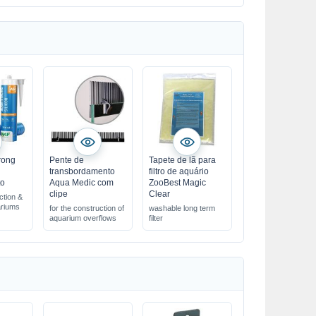
rong
Pente de
Tapete de lã para
a
transbordamento
filtro de aquário
to
Aqua Medic com
ZooBest Magic
clipe
Clear
ction &
ariums
for the construction of
washable long term
aquarium overflows
filter