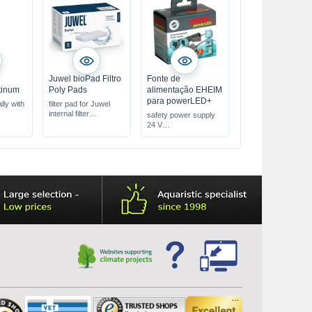
Juwel bioPad Filtro
Fonte de
tinum
Poly Pads
alimentação EHEIM
para powerLED+
ally with
filter pad for Juwel
internal filter
safety power supply
perfect fit for the
24 V
Juwel filter system
for EHEIM
filters out coarse dirt
powerLED+