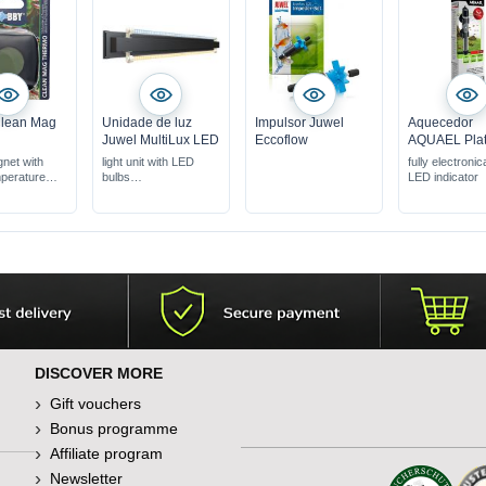
lean Mag
Unidade de luz
Impulsor Juwel
Aquecedor
Juwel MultiLux LED
Eccoflow
AQUAEL Pla
net with
light unit with LED
fully electronic
mperature
bulbs
LED indicator
with Day & Nature
 cleaning of
LED lights
es
various lengths
algae &
osits
DISCOVER MORE
Gift vouchers
Bonus programme
Affiliate program
Newsletter