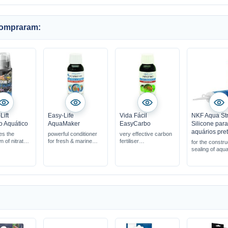
compraram:
Lift
Easy-Life
Vida Fácil
NKF Aqua St
io Aquático
AquaMaker
EasyCarbo
Silicone par
aquários pre
es the
powerful conditioner
very effective carbon
 of nitrates
for fresh & marine
fertiliser
for the constru
cteria based
water
simple & effective
sealing of aqu
s
suitable for shrimp
prevents algae growth
the water
tanks
removes pollutants
safely & quickly