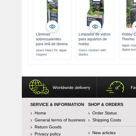
Lâminas
Limpador de vidros
Hobby C
sobressalentes
para aquários de
Thermo
para ímã de lâmina
hobby
algae mag
digital te
spare blaes for algae
Glass cleaner with
display
magnet
blades
effortless
the glass
removes 
other dep
SERVICE & INFORMATION
SHOP & ORDERS
Home
Order Status
General terms of business
Shipping Costs
Return Goods
New articles
Privacy policy