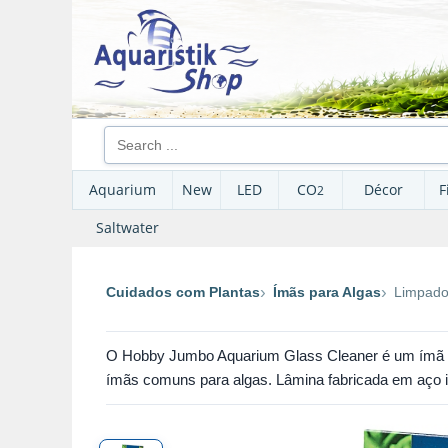
Aquarium
New
LED
CO
Décor
F
2
Saltwater
Cuidados com Plantas
Ímãs para Algas
Limpado
O Hobby Jumbo Aquarium Glass Cleaner é um ímã extr
ímãs comuns para algas. Lâmina fabricada em aço 