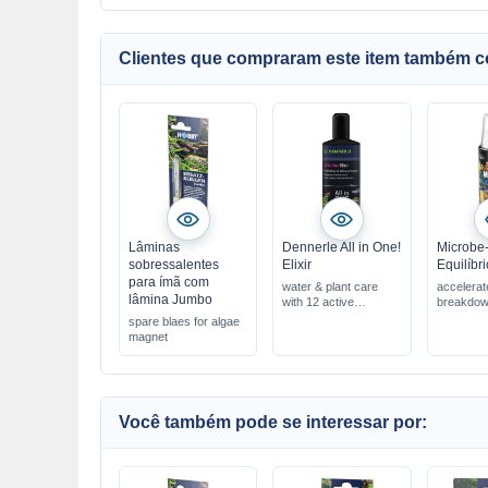
Clientes que compraram este item também 
Lâminas
Dennerle All in One!
Microbe-
sobressalentes
Elixir
Equilíbr
para ímã com
water & plant care
accelerat
lâmina Jumbo
with 12 active
breakdown
components
mix of ba
spare blaes for algae
easy to use, shrimp-
on spore
magnet
safe
improves 
quickly visible
quality
success
Você também pode se interessar por: