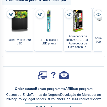
Aquecedor de
Aquário r
Juwel Vision 260
EHEIM classic
fluxo AQUAEL BT -
300 L 1
LED
LED plants
Aquecedor de
c
fluxo contínuo -
Order status
Bonus programme
Affiliate program
Custos de Envio
Termos de Negócio
Devolução de Mercadorias
Privacy Policy
Legal notice
Gift vouchers
Top 100
Product reviews