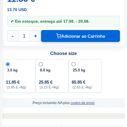
13.70 USD
✔ Em estoque, entrega até 17.08. - 20.08.
-
+
Adicionar ao Carrinho
Choose size
3.0 kg
8.0 kg
25.0 kg
11.85 €
25.85 €
65.85 €
(3.95 â‚¬/kg)
(3.23 â‚¬/kg)
(2.63 â‚¬/kg)
Preço incluindo IVA plus
custos de envio