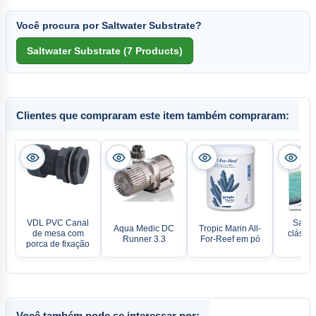
Você procura por Saltwater Substrate?
Clientes que compraram este item também compraram:
VDL PVC Canal
Sal m
Aqua Medic DC
Tropic Marin All-
de mesa com
clássic
Runner 3.3
For-Reef em pó
porca de fixação
Ma
Você também pode se interessar por: