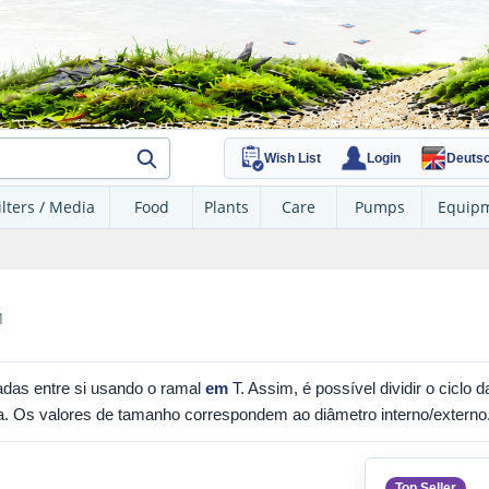
Wish List
Login
Deuts
ilters / Media
Food
Plants
Care
Pumps
Equip
M
das entre si usando o ramal
em
T. Assim, é possível dividir o ciclo
. Os valores de tamanho correspondem ao diâmetro interno/externo
Top Seller