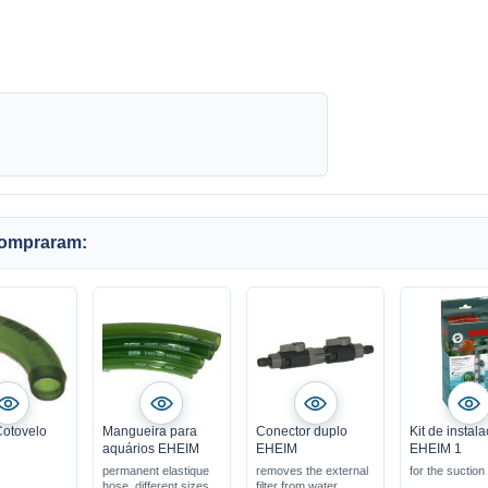
compraram:
otovelo
Mangueira para
Conector duplo
Kit de instal
aquários EHEIM
EHEIM
EHEIM 1
permanent elastique
removes the external
for the suction
hose, different sizes
filter from water