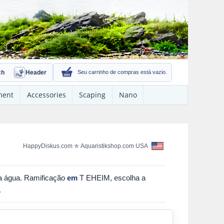
ch
Header
Seu carrinho de compras está vazio.
ment
Accessories
Scaping
Nano
HappyDiskus.com
✮
Aquaristikshop.com USA
 da água. Ramificação
em
T EHEIM, escolha a
.