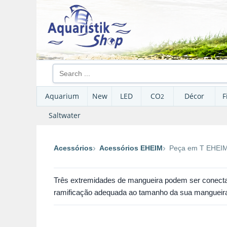
Aquarium
New
LED
CO
Décor
F
2
Saltwater
Acessórios
Acessórios EHEIM
Peça em T EHEI
Três extremidades de mangueira podem ser conecta
ramificação adequada ao tamanho da sua mangueira