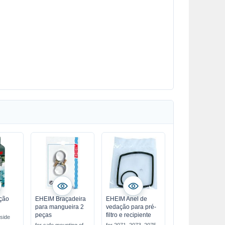
ação
EHEIM Braçadeira
EHEIM Anel de
para mangueira 2
vedação para pré-
peças
filtro e recipiente
 side