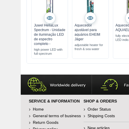
Juwel HeliaLux
Aquecedor
Aqueced
Spectrum - Unidade
ajustável para
AQUAEL 
de iluminação LED
aquários EHEIM
fully elect
de espectro
Jäger
LED indic
completo -
adjustable heater for
fresh & sea water
high power LED with
full spectrum
SERVICE & INFORMATION
SHOP & ORDERS
Home
Order Status
General terms of business
Shipping Costs
Return Goods
New articles