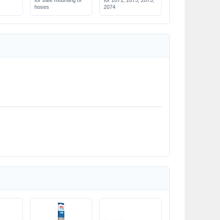
for safe mounting of
for 2071, 2073, 2075,
hoses
2074