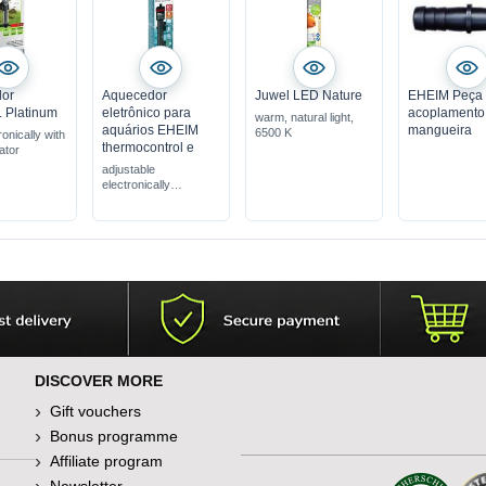
or
Aquecedor
Juwel LED Nature
EHEIM Peça
Platinum
eletrônico para
acoplamento
warm, natural light,
aquários EHEIM
mangueira
6500 K
ronically with
thermocontrol e
ator
adjustable
electronically
aquarium heater
DISCOVER MORE
Gift vouchers
Bonus programme
Affiliate program