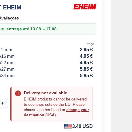
T EHEIM
Avaliações
, entrega até 13.08. - 17.08.
Preço
/12 mm
2.95 €
2/16 mm
4.95 €
6/22 mm
4.95 €
9/27 mm
5.85 €
5/34 mm
5.85 €
Delivery not available
EHEIM products cannot be delivered
to countries outside the EU. Please
choose another brand or
change your
destination (USA)
.
3.40 USD