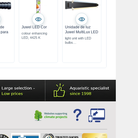
 de
Juwel LED Cor
Unidade de luz
 para
Juwel MultiLux LED
colour enhancing
LED, 4425 K
light unit with LED
bulbs
with Day & Nature
LED lights
various lengths