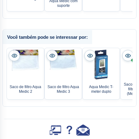
Aqua Medic com
Out
suporte
Você também pode se interessar por:
Saco de 
Saco de filtro Aqua
Saco de filtro Aqua
Aqua Medic T-
filtro 
Medic 2
Medic 3
meter duplo
(Meia de