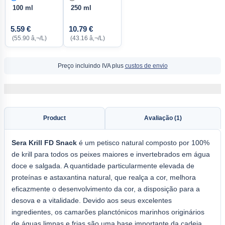
100 ml
250 ml
5.59 €
10.79 €
(55.90 â‚¬/L)
(43.16 â‚¬/L)
Preço incluindo IVA plus
custos de envio
Product
Avaliação (1)
Sera
Krill FD Snack
é um petisco natural composto por 100%
de krill para todos os peixes maiores e invertebrados em água
doce e salgada. A quantidade particularmente elevada de
proteínas e astaxantina natural, que realça a cor, melhora
eficazmente o desenvolvimento da cor, a disposição para a
desova e a vitalidade. Devido aos seus excelentes
ingredientes, os camarões planctónicos marinhos originários
de águas limpas e frias são uma base importante da cadeia