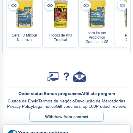
sera Imune
Sera FD Mixpur
Flocos de Krill
será 
Probiótico
Natureza
Tropical
Gran
Granulado XS
Order status
Bonus programme
Affiliate program
Custos de Envio
Termos de Negócio
Devolução de Mercadorias
Privacy Policy
Legal notice
Gift vouchers
Top 100
Product reviews
Withdraw from contract
Your privacy settings