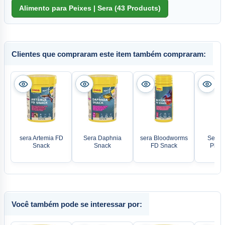
Clientes que compraram este item também compraram:
sera Artemia FD
Sera Daphnia
sera Bloodworms
Sera V
Snack
Snack
FD Snack
Pleco
Você também pode se interessar por: