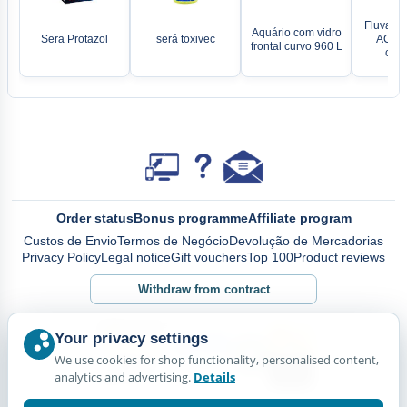
Fluval A
Aquário com vidro
Sera Protazol
será toxivec
AC70 -
frontal curvo 960 L
clipá
Order status
Bonus programme
Affiliate program
Custos de Envio
Termos de Negócio
Devolução de Mercadorias
Privacy Policy
Legal notice
Gift vouchers
Top 100
Product reviews
Withdraw from contract
Your privacy settings
We use cookies for shop functionality, personalised content,
analytics and advertising.
Details